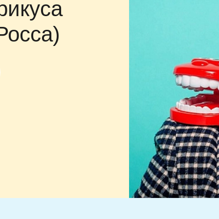
рикуса
Росса)