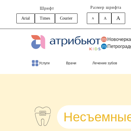
Размер шрифта
Шрифт
A
Arial
Times
Courier
A
A
Новочерка
Петроград
Главная
Услуги
Исправление прикуса
Н
Услуги
Врачи
Лечение зубов
Несъемные