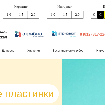
Кернинг
Интервал
Ц
1.0
1.5
2.0
1.0
1.5
2.0
C
C
сская
8 (812) 317-22
ская
есъемные пластинки для коррекции прикуса (аппарат Марк
До-после
Хирургия
Восстановление зубов
Нарко
 пластинки