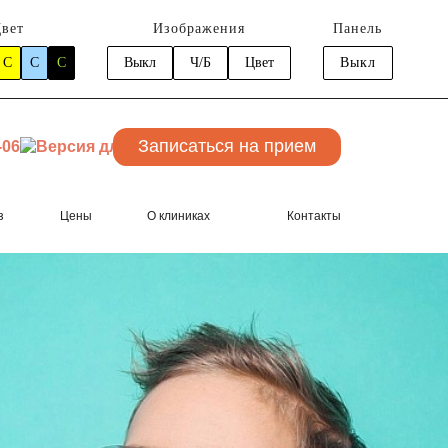
вет
Изображения
Панель
C
C
C
Выкл
Ч/Б
Цвет
Выкл
Записаться
на прием
-06
о Росса)
з
Цены
О клиниках
Контакты