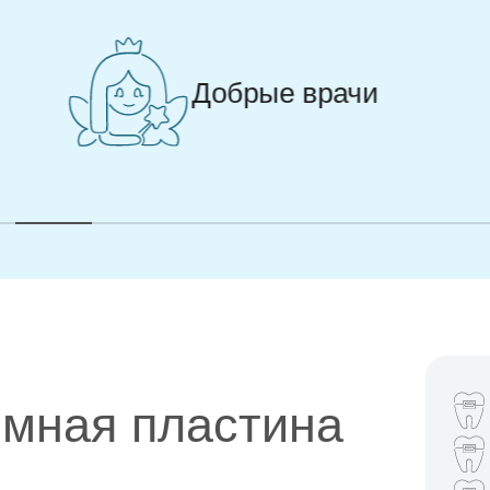
Игровые
методики
адаптации
мная пластина