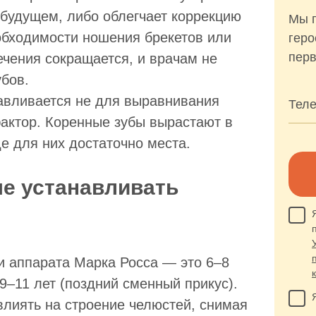
 будущем, либо облегчает коррекцию
Мы п
обходимости ношения брекетов или
геро
перв
ечения сокращается, и врачам не
убов.
авливается не для выравнивания
Тел
фактор. Коренные зубы вырастают в
е для них достаточно места.
е устанавливать
и аппарата Марка Росса — это 6–8
9–11 лет (поздний сменный прикус).
влиять на строение челюстей, снимая