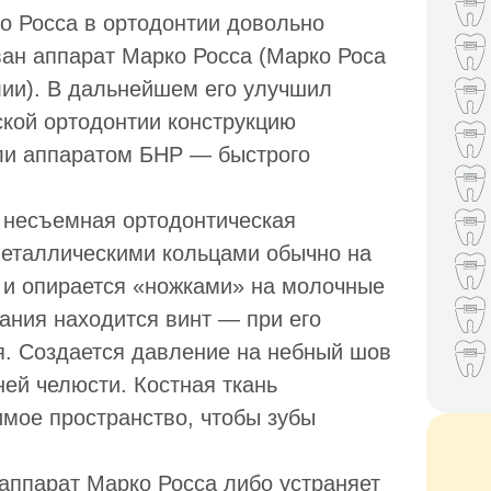
о Росса в ортодонтии довольно
зван аппарат Марко Росса (Марко Роса
ии). В дальнейшем его улучшил
ской ортодонтии конструкцию
ли аппаратом БНР — быстрого
о несъемная ортодонтическая
металлическими кольцами обычно на
 и опирается «ножками» на молочные
вания находится винт — при его
я. Создается давление на небный шов
ей челюсти. Костная ткань
имое пространство, чтобы зубы
 аппарат Марко Росса либо устраняет