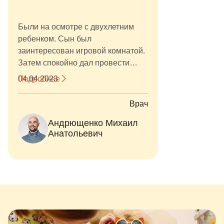
Были на осмотре с двухлетним
ребенком. Сын был
заинтересован игровой комнатой.
Затем спокойно дал провести
осмотр и фотопротокол.
Подробнее
04.04.2023
Врач
Андрющенко Михаил
Анатольевич