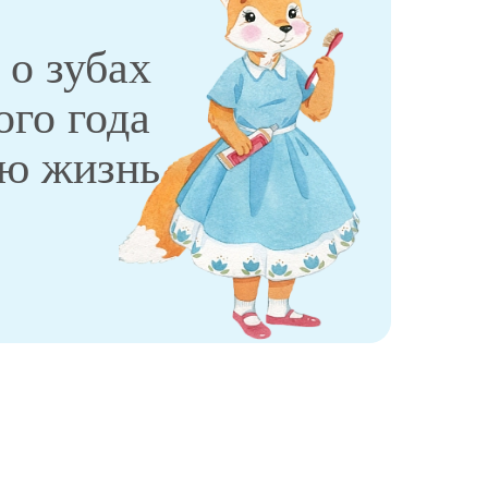
 о зубах
ого года
сю жизнь