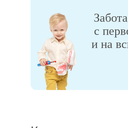
Забота
с перв
и на в