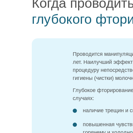
Когда проводит
глубокого фтор
Проводится манипуляция
лет. Наилучший эффект 
процедуру непосредств
гигиены (чистки) молоч
Глубокое фторирование
случаях:
наличие трещин и с
повышенная чувстви
горячему и холодно