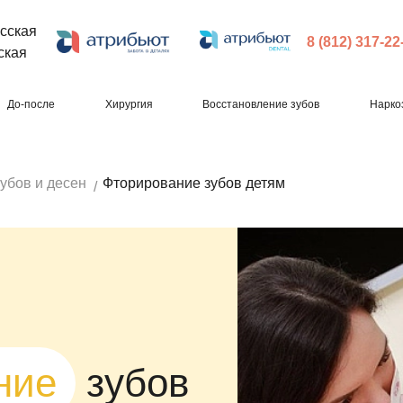
сская
8 (812) 317-22
ская
До-после
Хирургия
Восстановление зубов
Нарко
убов и десен
Фторирование зубов детям
ние
зубов