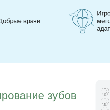
Игровые
методики
адаптации
рование зубов