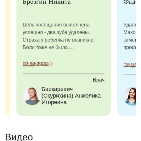
Брезгин Никита
Фадеева 
Цель посещения выполнена
Удаляли реб
успешно - два зуба удалены.
Махортовой 
Страха у ребёнка не возникло.
заметила. С
Боли тоже не было.
профессион
Вознаграждение на смелость в
доброжелат
конце приёма стало прекрасным
Очень рада,
Подробнее
12.02.2022
Подробнее
12.12.2021
бонусом для сына.
клинику!
Врач
Баркаревич
Мах
(Скурихина) Анжелика
Але
Игоревна
Видео