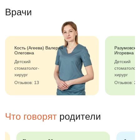
Врачи
Кость (Агеева) Валерия
Разумовска
Олеговна
Игоревна
Детский
Детский
стоматолог-
стоматолог-
хирург
хирург
Отзывов: 13
Отзывов: 2
Что говорят
родители