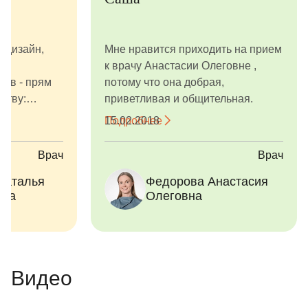
 дизайн,
Мне нравится приходить на прием
е
к врачу Анастасии Олеговне ,
тав - прям
потому что она добрая,
еству:
приветливая и общительная.
ий проблемы
Подробнее
15.02.2018
пути
 рентген
Врач
Врач
егать с
Наталья
Федорова Анастасия
м.
вна
Олеговна
Видео