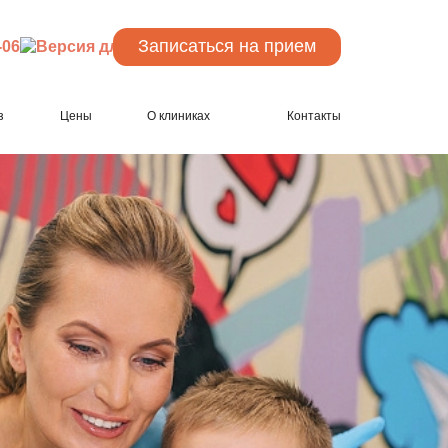
Записаться
на прием
-06
з
Цены
О клиниках
Контакты