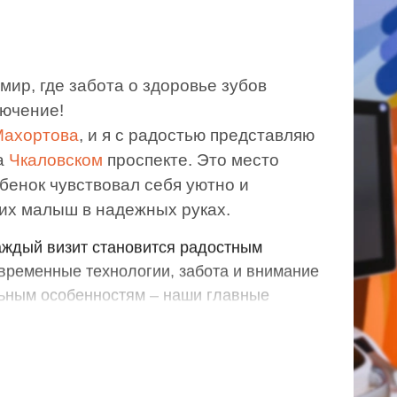
мир, где забота о здоровье зубов
лючение!
Махортова
, и я с радостью представляю
ике мы не просто лечим зубки – мы создаем
а
Чкаловском
проспекте. Это место
е страх перед стоматологом остается в
бенок чувствовал себя уютно и
аждый визит становится радостным
 их малыш в надежных руках.
временные технологии, забота и внимание
ьным особенностям – наши главные
 как важно доверие. Поэтому наша
ессионалов делает все, чтобы подарить
ку здоровую и счастливую улыбку, а вам –
в его будущем.
 доверяете нам самое ценное – здоровье и