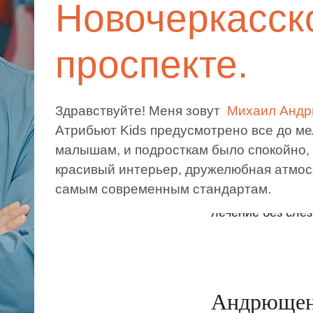
Новочеркасск
проспекте.
Здравствуйте! Меня зовут
Михаил Анд
Атрибьют Kids предусмотрено все до ме
малышам, и подросткам было спокойно,
красивый интерьер, дружелюбная атмос
самым современным стандартам.
Мы бережно отно
ребенка и строг
лечение без слез
Андрющен