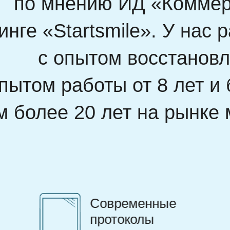
по мнению ИД «Коммер
тинге «Startsmile». У нас
и
с опытом восстанов
пытом работы от 8 лет и 
м более 20 лет на рынке 
Уникальный
игровой