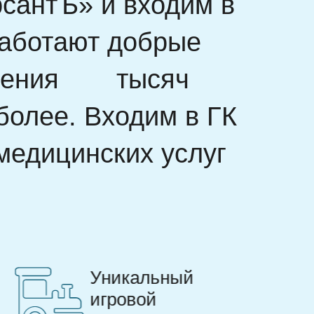
сантЪ» и входим в
 работают добрые
ления
тысяч
более. Входим в ГК
медицинских услуг
Игровые
методики