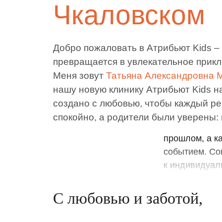
Чкаловском
Добро пожаловать в Атрибьют Kids – 
превращается в увлекательное прик
Меня зовут
Татьяна Александровна 
В нашей клин
нашу новую клинику Атрибьют Kids н
атмосферу, гд
создано с любовью, чтобы каждый ре
прошлом, а к
спокойно, а родители были уверены:
событием. Со
к индивидуал
принципы.
Мы понимаем,
команда проф
вашему ребен
С любовью и заботой,
уверенность 
Спасибо, что