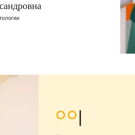
сандровна
х детей. Ждем вас в нашей новой клинике
м проспекте!
тологии
|