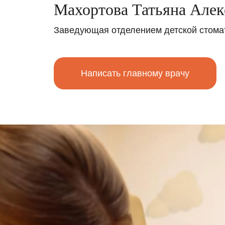
Махортова Татьяна Алек
радость ваши
на Чкаловско
Заведующая отделением детской стома
Написать главному врачу