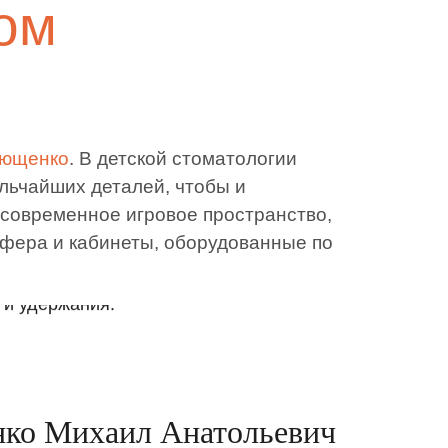
ом
рющенко
. В детской стоматологии
льчайших деталей, чтобы и
 современное игровое пространство,
фера и кабинеты, оборудованные по
симся к психологическому комфорту
о соблюдаем наш главный принцип
 и удержания.
ко Михаил Анатольевич