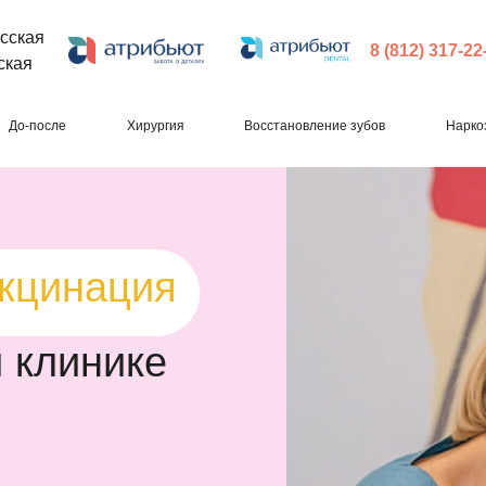
сская
8 (812) 317-22
ская
До-после
Хирургия
Восстановление зубов
Нарко
сне
кцинация
сне
препарата
й клинике
препарата