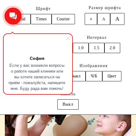
Размер шрифта
Шрифт
A
Arial
Times
Courier
A
A
0
Кернинг
Интервал
Главная
Услуги
Диагностика
Фотопротокол зубов
1.0
1.5
2.0
1.0
1.5
2.0
София
Если у вас возникли вопросы
Цвет
Изображения
о работе нашей клиники или
вы хотите записаться на
C
C
C
C
C
Выкл
Ч/Б
Цвет
приём - пожалуйста, напишите
мне. Буду рада вам помочь!
Панель
Выкл