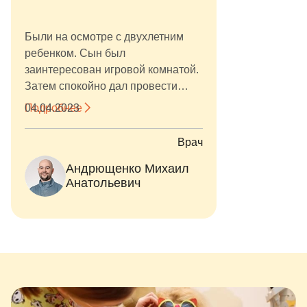
Были на осмотре с двухлетним
ребенком. Сын был
заинтересован игровой комнатой.
Затем спокойно дал провести
осмотр и фотопротокол.
Подробнее
04.04.2023
Врач
Андрющенко Михаил
Анатольевич