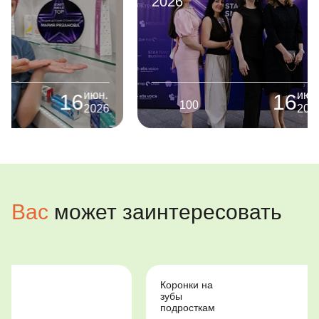
2026
руководств
родителей
июн.
16
100
652
2026
Вас
может заинтересовать
Коронки на
Стоматологи
зубы
для
подросткам
особенных
детей