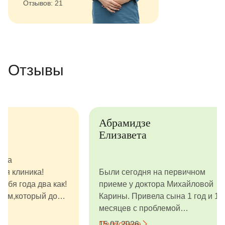
Отзывов: 21
Отзывы
Абрамидзе
Анастаси
Елизавета
Огромное с
Были сегодня на первичном
сотрудникам
приеме у доктора Михайловой
невероятную
Карины. Привела сына 1 год и 11
профессиона
месяцев с проблемой
который ред
отколовшегося зуба. Нас
Тщательно 
Подробнее
15.07.2026
Подробнее
14.07.2026