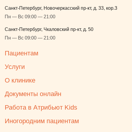
и отпустила
Санкт-Петербург, Новочеркасский пр-кт, д. 33, кор.3
убедившись,
Пн — Вс 09:00 — 21:00
порядке. Е
показала ве
Санкт-Петербург, Чкаловский пр-кт, д. 50
дала рекоме
Пн — Вс 09:00 — 21:00
она нам раз
лечения, ле
Пациентам
чуть дешевл
как до пуль
Услуги
очень было 
выход из сна
О клинике
оказалось 
моментом, 
Документы онлайн
все это вре
кабинете, п
Работа в Атрибьют Kids
Отдельная б
координато
Иногородним пациентам
подбадрива