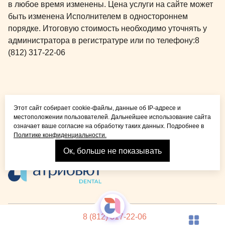
в любое время изменены. Цена услуги на сайте может
пациентов, 
быть изменена Исполнителем в одностороннем
координатор
порядке. Итоговую стоимость необходимо уточнять у
сидеть и жда
администратора в регистратуре или по телефону:
8
подойдут не
(812) 317-22-06
катающийся 
сыну очень 
отвлекал по
сна каприз
Общая медицина для
деньги клин
Этот сайт собирает cookie-файлы, данные об IP-адресе и
детей и взрослых
все 150%.
местоположении пользователей. Дальнейшее использование сайта
означает ваше согласие на обработку таких данных. Подробнее в
Политике конфиденциальности.
Ок, больше не показывать
Взрослая стоматология
© 2026 Детская стоматология Atribeaute KIDS
Лицензия
8 (812) 317-22-06
Реквизиты компании
Политика конфиденциальности
Карта сайта