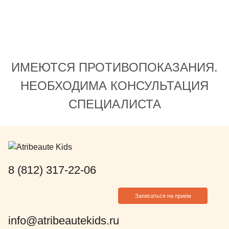
Елизавета 
все очень д
тактично. В
уже сталкив
навязывает 
ИМЕЮТСЯ ПРОТИВОПОКАЗАНИЯ.
просто говор
что лучше с
НЕОБХОДИМА КОНСУЛЬТАЦИЯ
на лечение 
СПЕЦИАЛИСТА
Михайловны 
Амурбековн
обследовани
быстрее и в
дешевле это
уже через н
8 (812) 317-22-06
приехали на
с нами от н
Записаться на прием
самого конц
выходила и
info@atribeautekids.ru
состоянии с