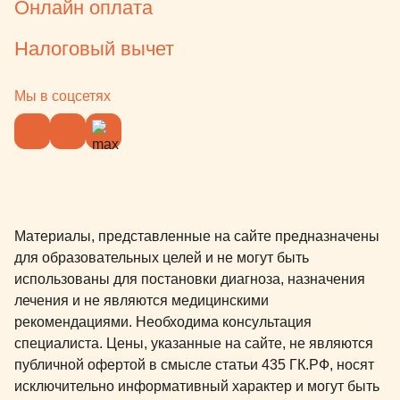
Онлайн оплата
помогут реш
общем, клин
Налоговый вычет
всем тем ко
лечить зубк
решиться и 
Мы в соцсетях
страшный со
клинике во 
еще 3 наших 
3,5 годика 
Ну и как уж
неоднократн
Материалы, представленные на сайте предназначены
клинике суп
для образовательных целей и не могут быть
аниматорам
использованы для постановки диагноза, назначения
кормления, 
лечения и не являются медицинскими
можно выпит
рекомендациями. Необходима консультация
абсолютно б
специалиста. Цены, указанные на сайте, не являются
Помещения 
публичной офертой в смысле статьи 435 ГК.РФ, носят
так и в выхо
исключительно информативный характер и могут быть
выходные б