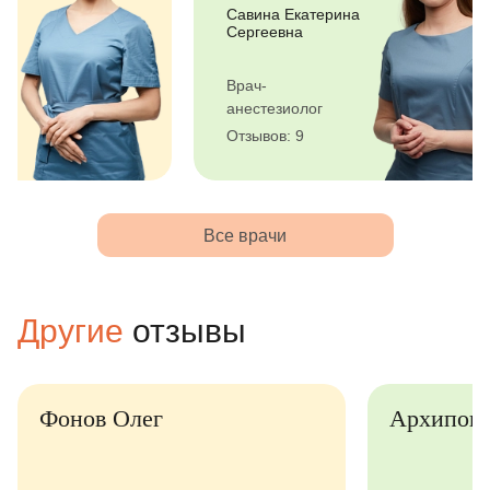
Обухова Елизавета
Савина Екатери
Михайловна
Сергеевна
Детский врач-
Врач-
стоматолог
анестезиолог
Отзывов: 23
Отзывов: 9
Все врачи
Другие
отзывы
Фонов Олег
Архипов 