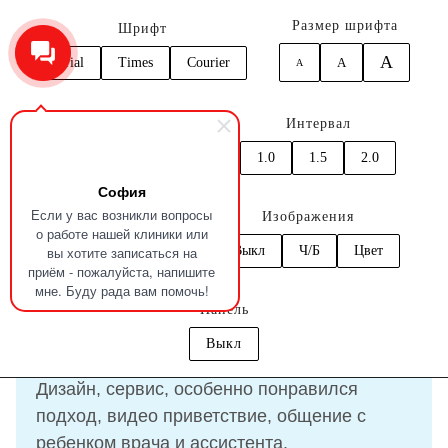
Размер шрифта
Шрифт
A
Arial
Times
Courier
A
A
0
Кернинг
Интервал
Главная
Отзывы
Политова Оливия
1.0
1.5
2.0
1.0
1.5
2.0
София
Отзыв
Политова Оливия
Если у вас возникли вопросы
Цвет
Изображения
о работе нашей клиники или
вы хотите записаться на
C
C
C
C
C
Выкл
Ч/Б
Цвет
приём - пожалуйста, напишите
17.07.2024
мне. Буду рада вам помочь!
Панель
Выкл
Понравилось все)
Дизайн, сервис, особенно понравился
подход, видео приветствие, общение с
ребенком врача и ассистента.