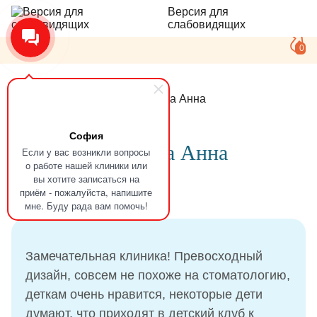
Версия для
слабовидящих
0
Главная
Отзывы
Ерошкова Анна
София
Отзыв
Ерошкова Анна
Если у вас возникли вопросы
о работе нашей клиники или
вы хотите записаться на
приём - пожалуйста, напишите
21.01.2025
мне. Буду рада вам помочь!
Замечательная клиника! Превосходный
дизайн, совсем не похоже на стоматологию,
деткам очень нравится, некоторые дети
думают, что приходят в детский клуб к