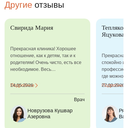
Другие
отзывы
Свирида Мария
Тепляков
Яцукова 
Прекрасная клиника! Хорошее
отношение, как к детям, так и к
Прекрасная
родителям! Очень чисто, есть все
спокойно и 
необходимое. Весь
профессиона
административный состав очень
где можно п
доброжелательный и вежливый!
лечению и «
Подробнее
14.05.2026
Подробнее
27.02.2026
Отдельное спасибо доктору
Вода, туалет
Новрузовой Кушвар Азеровна!
Очень вежл
Врач
Замечательный доктор, дочь ей
администра
Новрузова Кушвар
Ряз
полностью доверяла и делала все,
вопрос. И в
Азеровна
Вас
что она просила!
Помещение 
первый мом