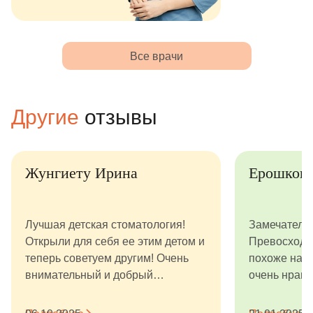
Все врачи
Другие
отзывы
Жунгиету Ирина
Ерошкова 
Лучшая детская стоматология!
Замечательна
Открыли для себя ее этим детом и
Превосходный
теперь советуем другим! Очень
похоже на сто
внимательный и добрый
очень нравитс
персонал, качественное
думают, что п
обслуживание , ребенку очень
клуб к зубным