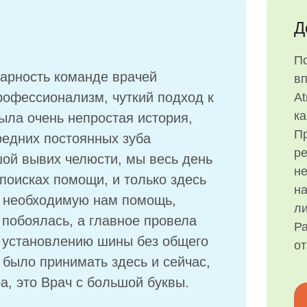
Д
П
дарность команде врачей
в
профессионализм, чуткий подход к
At
ка
была очень непростая история,
Пр
редних постоянных зуба
р
ой вывих челюсти, мы весь день
н
поисках помощи, и только здесь
на
к необходимую нам помощь,
ли
побоялась, а главное провела
Ра
 установлению шины без общего
о
 было принимать здесь и сейчас,
а, это Врач с большой буквы.