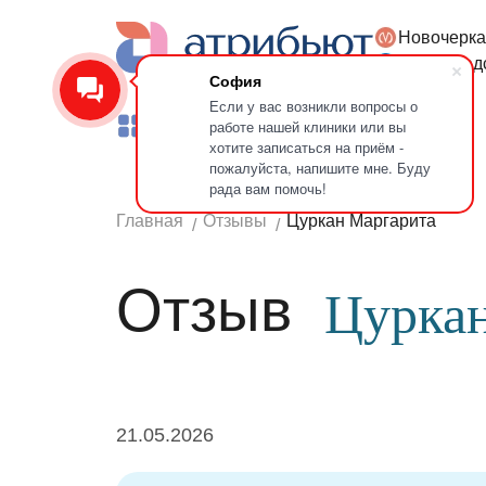
Новочерка
Версия для слабовидящих
Петроград
София
Если у вас возникли вопросы о
работе нашей клиники или вы
Услуги
Врачи
Лечение зубов
хотите записаться на приём -
пожалуйста, напишите мне. Буду
рада вам помочь!
Главная
Отзывы
Цуркан Маргарита
Отзыв
Цурка
21.05.2026