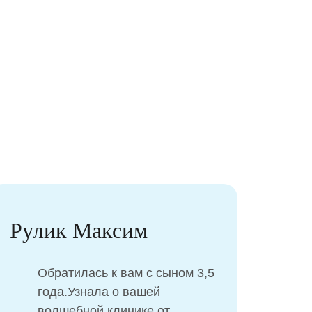
ва
Фурсова Анна
Ходим на профилактические
осмотры сюда уже 2 года.
,
Первый раз, когда малышу