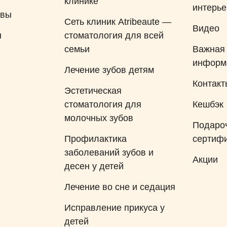
клинике
интерь
ывы
Сеть клиник Atribeaute —
Видео
ы
стоматология для всей
семьи
Важная
информ
Лечение зубов детям
Контакт
Эстетическая
стоматология для
Кешбэк
молочных зубов
Подаро
Профилактика
сертиф
заболеваний зубов и
Акции
десен у детей
Лечение во сне и седация
Исправление прикуса у
детей