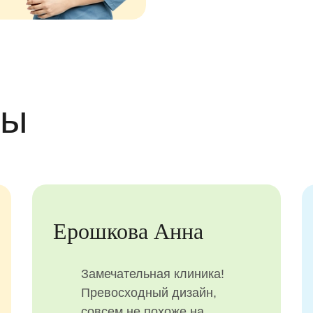
вы
ия
Теплякова-Яцуко
Любовь
ика!
ие, как к
Прекрасная атмосфера
одителям!