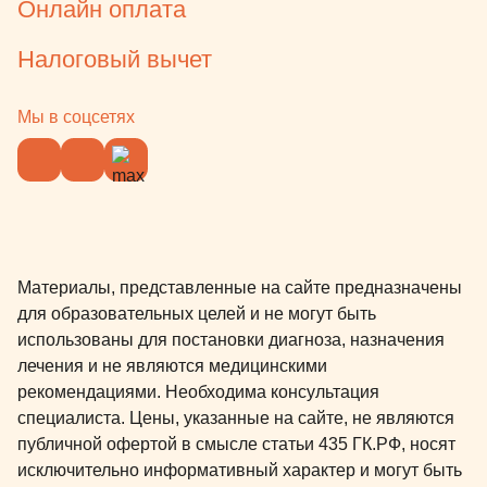
Онлайн оплата
помогут реш
общем, клин
Налоговый вычет
всем тем ко
лечить зубк
решиться и 
Мы в соцсетях
страшный со
клинике во 
еще 3 наших 
3,5 годика 
Ну и как уж
неоднократн
Материалы, представленные на сайте предназначены
клинике суп
для образовательных целей и не могут быть
аниматорам
использованы для постановки диагноза, назначения
кормления, 
лечения и не являются медицинскими
можно выпит
рекомендациями. Необходима консультация
абсолютно б
специалиста. Цены, указанные на сайте, не являются
Помещения 
публичной офертой в смысле статьи 435 ГК.РФ, носят
так и в выхо
исключительно информативный характер и могут быть
выходные б