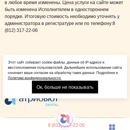
в любое время изменены. Цена услуги на сайте может
пациентов, 
быть изменена Исполнителем в одностороннем
координатор
порядке. Итоговую стоимость необходимо уточнять у
сидеть и жда
администратора в регистратуре или по телефону:
8
подойдут не
(812) 317-22-06
катающийся 
сыну очень 
отвлекал по
сна каприз
Общая медицина для
деньги клин
Этот сайт собирает cookie-файлы, данные об IP-адресе и
детей и взрослых
все 150%.
местоположении пользователей. Дальнейшее использование сайта
означает ваше согласие на обработку таких данных. Подробнее в
Политике конфиденциальности.
Ок, больше не показывать
Взрослая стоматология
© 2026 Детская стоматология Atribeaute KIDS
Лицензия
8 (812) 317-22-06
Реквизиты компании
Политика конфиденциальности
Карта сайта