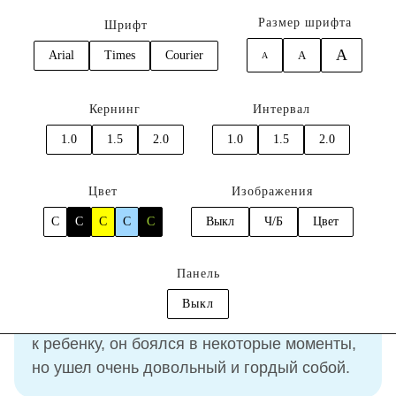
Размер шрифта
Шрифт
A
Arial
Times
Courier
A
A
0
Кернинг
Интервал
Главная
Отзывы
Захаренко Дмитрий
1.0
1.5
2.0
1.0
1.5
2.0
Отзыв
Захаренко Дмитрий
Цвет
Изображения
C
C
C
C
C
Выкл
Ч/Б
Цвет
30.03.2024
Панель
Выкл
Понравилось, что все смогли найти подход
к ребенку, он боялся в некоторые моменты,
но ушел очень довольный и гордый собой.