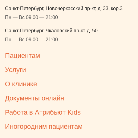
и отпустила
Санкт-Петербург, Новочеркасский пр-кт, д. 33, кор.3
убедившись,
Пн — Вс 09:00 — 21:00
порядке. Е
показала ве
Санкт-Петербург, Чкаловский пр-кт, д. 50
дала рекоме
Пн — Вс 09:00 — 21:00
она нам раз
лечения, ле
Пациентам
чуть дешевл
как до пуль
Услуги
очень было 
выход из сна
О клинике
оказалось 
моментом, 
Документы онлайн
все это вре
кабинете, п
Работа в Атрибьют Kids
Отдельная б
координато
Иногородним пациентам
подбадрива