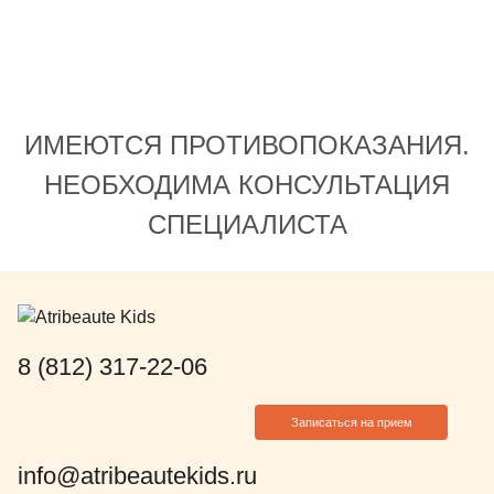
Елизавета 
все очень д
тактично. В
уже сталкив
навязывает 
ИМЕЮТСЯ ПРОТИВОПОКАЗАНИЯ.
просто говор
что лучше с
НЕОБХОДИМА КОНСУЛЬТАЦИЯ
на лечение 
СПЕЦИАЛИСТА
Михайловны 
Амурбековн
обследовани
быстрее и в
дешевле это
уже через н
8 (812) 317-22-06
приехали на
с нами от н
Записаться на прием
самого конц
выходила и
info@atribeautekids.ru
состоянии с