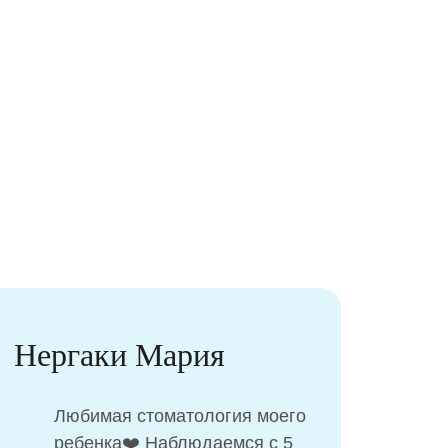
Нергаки Мария
Ан
Любимая стоматология моего
ребенка❤️ Наблюдаемся с 5