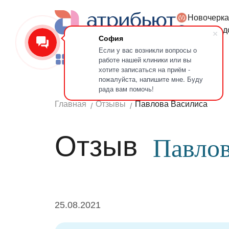
Новочерка
Версия для слабовидящих
Петроград
София
Если у вас возникли вопросы о
работе нашей клиники или вы
Услуги
Врачи
Лечение зубов
хотите записаться на приём -
пожалуйста, напишите мне. Буду
рада вам помочь!
Главная
Отзывы
Павлова Василиса
Отзыв
Павлов
25.08.2021