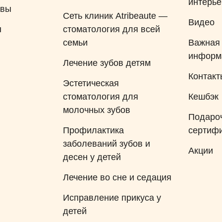
интерь
ывы
Сеть клиник Atribeaute —
Видео
ы
стоматология для всей
семьи
Важная
информ
Лечение зубов детям
Контакт
Эстетическая
стоматология для
Кешбэк
молочных зубов
Подаро
Профилактика
сертиф
заболеваний зубов и
Акции
десен у детей
Лечение во сне и седация
Исправление прикуса у
детей