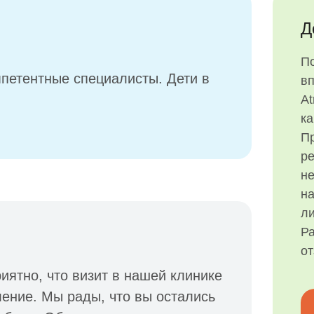
Д
П
петентные специалисты. Дети в
в
At
ка
Пр
р
н
на
ли
Ра
о
иятно, что визит в нашей клинике
ление. Мы рады, что вы остались