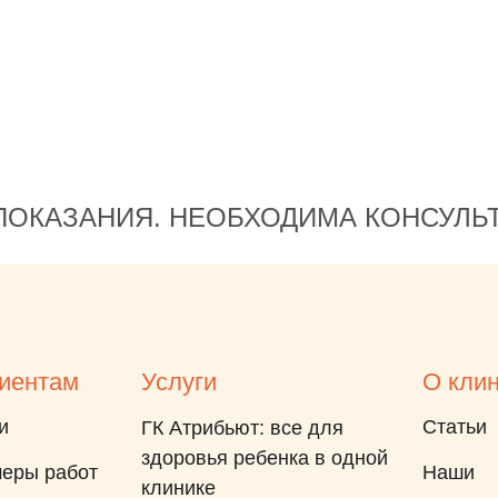
Михаил Анатольевич, врач
Черемисина Тамара
Евгеньевна - они просто
великолепно сделали свою
работу❤️ Всем рекомендую
именно эту детскую
стоматологию!
ОКАЗАНИЯ. НЕОБХОДИМА КОНСУЛЬ
иентам
Услуги
О кли
и
Статьи
ГК Атрибьют: все для
здоровья ребенка в одной
еры работ
Наши
клинике