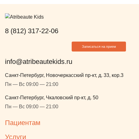
доброжелательность и создание
уникального пространства
действительно для ВСЕХ. Тут наш
второй, стоматологический домик,
8 (812) 317-22-06
всегда идем с большой радостью.
Искренне благодарим и желаем
Записаться на прием
процветания Михаилу
Анатольевичу и всему персоналу
info@atribeautekids.ru
клиники!!!
Санкт-Петербург, Новочеркасский пр-кт, д. 33, кор.3
Пн — Вс 09:00 — 21:00
Санкт-Петербург, Чкаловский пр-кт, д. 50
Пн — Вс 09:00 — 21:00
Пациентам
Услуги