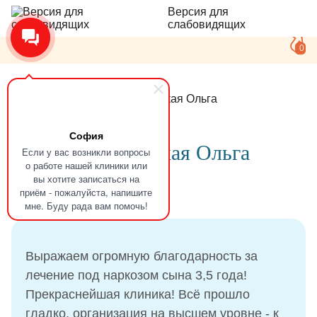
Версия для
слабовидящих
0
Главная
Отзывы
Мощенская Ольга
София
Отзыв
Мощенская Ольга
Если у вас возникли вопросы
о работе нашей клиники или
вы хотите записаться на
приём - пожалуйста, напишите
03.07.2025
мне. Буду рада вам помочь!
Выражаем огромную благодарность за
лечение под наркозом сына 3,5 года!
Прекраснейшая клиника! Всё прошло
гладко, организация на высшем уровне - к