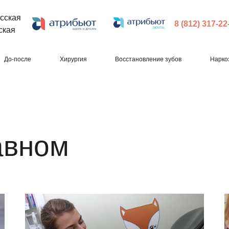
сская
8 (812) 317-22
ская
До-после
Хирургия
Восстановление зубов
Нарко
авном