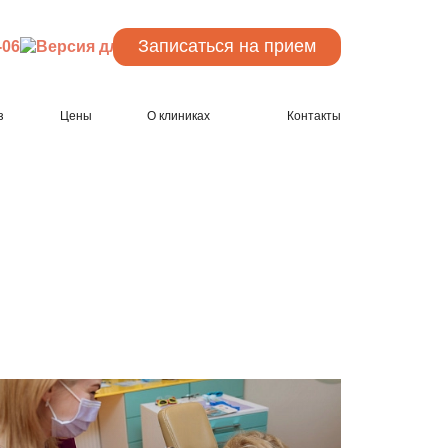
Записаться
на прием
-06
з
Цены
О клиниках
Контакты