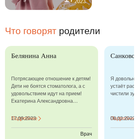
9
2023
Что говорят
родители
Белянина Анна
Санковск
Потрясающее отношение к детям!
Я довольна,
Дети не боятся стоматолога, а с
устаёт расс
удовольствием идут на прием!
чистили зуб
Екатерина Александровна
Журавская - настоящая зубная
фея. Детки легко ей доверяют и
Подробнее
17.09.2023
Подробнее
06.02.2022
принимают, а родители получают
профессиональную консультацию
Врач
с доскональной инструкцией по