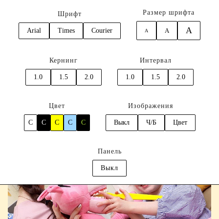
Размер шрифта
Шрифт
A
Arial
Times
Courier
A
A
0
Кернинг
Интервал
Главная
Услуги
Профилактика болезней зубов и десен
1.0
1.5
2.0
1.0
1.5
2.0
Обучение гигиене полости рта детей
Цвет
Изображения
C
C
C
C
C
Выкл
Ч/Б
Цвет
Панель
Выкл