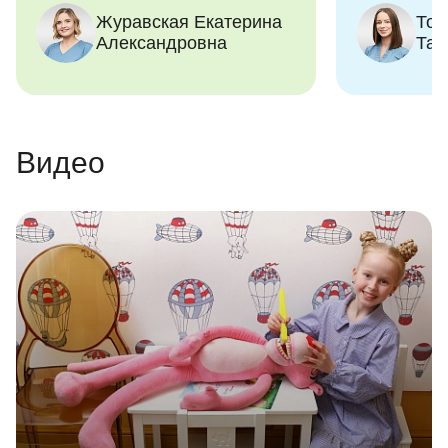
Журавская Екатерина
Тор
гигиене полости рта.
Александровна
Там
Видео