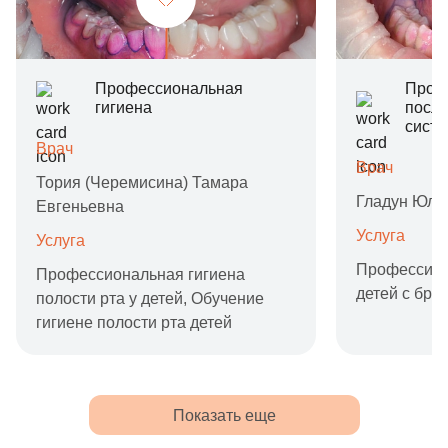
Профессиональная
Проф
гигиена
после
сист
Врач
Врач
Тория (Черемисина) Тамара
Гладун Юли
Евгеньевна
Услуга
Услуга
Профессион
Профессиональная гигиена
детей с бре
полости рта у детей,
Обучение
гигиене полости рта детей
Показать еще