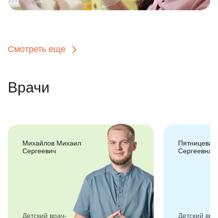
Смотреть еще
Врачи
Михайлов Михаил
Пятницева 
Сергеевич
Сергеевна
Детский врач-
Детский вра