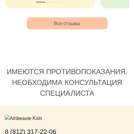
рядом и помогала мягко вывести
заинтересов
из этого состояния. В клиники
осмотр и чи
работают прекрасные
лежал и даж
квалифицированные врачи -
обратились 
Все отзывы
глав.врач Андрющенко Михаил
профилактик
Анатольевич, врач Черемисина
я думала, ч
Тамара Евгеньевна - они просто
начинается 
великолепно сделали свою работу
просто нужн
❤️ Всем рекомендую именно эту
чистку, а по
детскую стоматологию!
подобрала 
ИМЕЮТСЯ ПРОТИВОПОКАЗАНИЯ.
порекомендо
хорошо подх
НЕОБХОДИМА КОНСУЛЬТАЦИЯ
определенно
СПЕЦИАЛИСТА
как лучше ч
пользоватьс
Доктор расс
показывала 
делала. В к
подарила ре
8 (812) 317-22-06