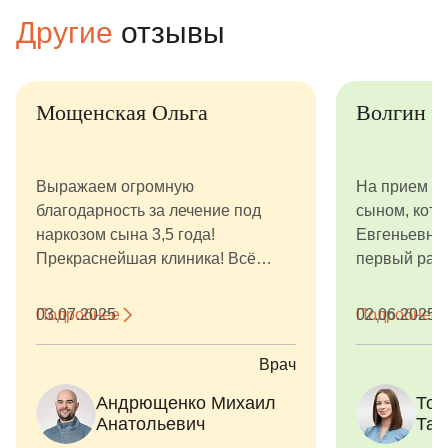
Другие
отзывы
Мощенская Ольга
Волгин Р
Выражаем огромную
На прием я 
благодарность за лечение под
сыном, кото
наркозом сына 3,5 года!
Евгеньевне
Прекраснейшая клиника! Всё
первый раз,
прошло гладко, организация на
портале "Пр
высшем уровне - к нам постоянно
ориентирова
Подробнее
03.07.2025
Подробнее
02.06.2025
выходили и рассказывали что
меня сложи
делают, сколько зубов осталось и
впечатление
Врач
когда закончат. После наркоза,
очень лояль
Андрющенко Михаил
Тория 
Тор
врач-анестезиолог Савина
все время п
Анатольевич
Тамара
Там
Екатерина Сергеевна, находилась
ребенка, бы