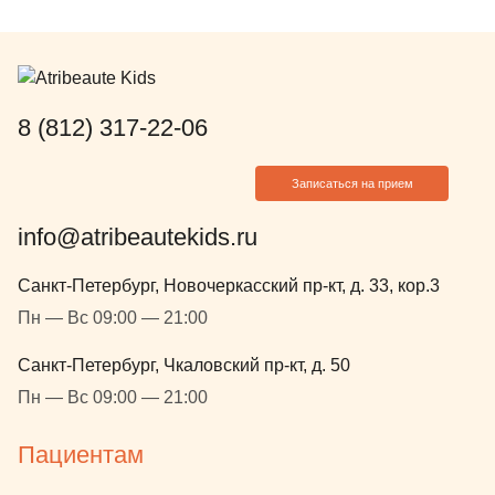
увлеченность профессией медика,
доброжелательность и создание
уникального пространства
действительно для ВСЕХ. Тут наш
второй, стоматологический домик,
8 (812) 317-22-06
всегда идем с большой радостью.
Искренне благодарим и желаем
Записаться на прием
процветания Михаилу
Анатольевичу и всему персоналу
info@atribeautekids.ru
клиники!!!
Санкт-Петербург, Новочеркасский пр-кт, д. 33, кор.3
Пн — Вс 09:00 — 21:00
Санкт-Петербург, Чкаловский пр-кт, д. 50
Пн — Вс 09:00 — 21:00
Пациентам