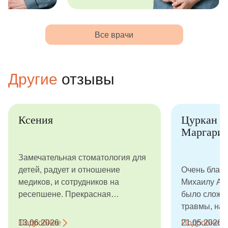
Все врачи
Другие
отзывы
Ксения
Цуркан
Маргарит
Замечательная стоматология для
детей, радует и отношение
Очень благ
медиков, и сотрудников на
Михаилу Ана
ресепшене. Прекрасная
было сложно
интерьерная задумка, наш сын
травмы, на 
идет сюда как на праздник!
подробно ра
Подробнее
13.06.2026
Подробнее
21.05.2026