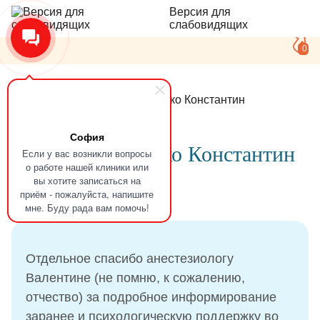
Версия для
слабовидящих
0
Главная
Отзывы
Панасенко Константин
София
Отзыв
Панасенко Константин
Если у вас возникли вопросы
о работе нашей клиники или
вы хотите записаться на
приём - пожалуйста, напишите
01.02.2022
мне. Буду рада вам помочь!
Отдельное спасибо анестезиологу
Валентине (не помню, к сожалению,
отчество) за подробное информирование
заранее и психологическую поддержку во