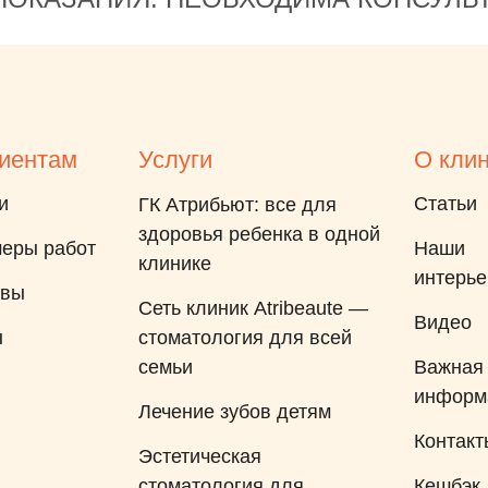
иентам
Услуги
О кли
и
Статьи
ГК Атрибьют: все для
здоровья ребенка в одной
еры работ
Наши
клинике
интерь
ывы
Сеть клиник Atribeaute —
Видео
ы
стоматология для всей
семьи
Важная
информ
Лечение зубов детям
Контакт
Эстетическая
стоматология для
Кешбэк