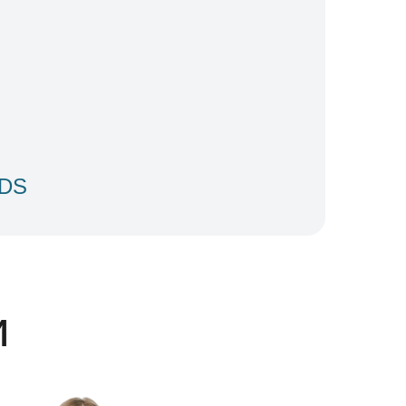
IDS
и