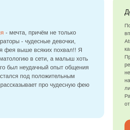
Д
П
ия
- мечта, причём не только
в
траторы - чудесные девочки,
At
ка
ая фея выше всяких похвал!! Я
Пр
матологию в сети, а малыш хоть
р
того был неудачный опыт общения
н
остался под положительным
на
 рассказывает про чудесную фею
ли
Ра
о