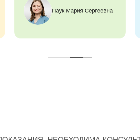
Сергеевны, рады, что нашли
свою зубную фею!
Паук Мария Сергеевна
ОКАЗАНИЯ. НЕОБХОДИМА КОНСУЛЬ