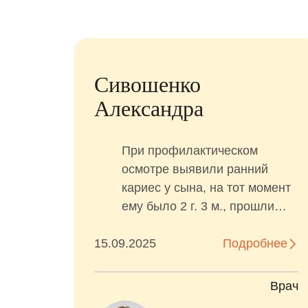
я
Сивошенко
Александра
ить
.
При профилактическом
о
осмотре выявили ранний
 за 1
кариес у сына, на тот момент
ему было 2 г. 3 м., прошли
с
полное лечение у Марии
нее
15.09.2025
Сергеевны за несколько
Подробнее
приемов. Без анестезии,
ия
седации. Доктор подробно
Врач
Врач
рассказала о плане и