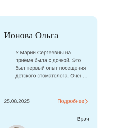
Ионова Ольга
Сок
У Марии Сергеевны на
приёме была с дочкой. Это
был первый опыт посещения
детского стоматолога. Очень
приятные впечатления.
Ребёнок доволен! Сначала
дочь «почистила» зубы
25.08.2025
Подробнее
25.06
дракончику, затем показала
свои и даже позволила
Врач
сделать фото. А после