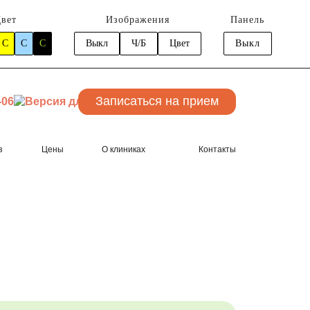
вет
Изображения
Панель
C
C
C
Выкл
Ч/Б
Цвет
Выкл
Записаться
на прием
-06
з
Цены
О клиниках
Контакты