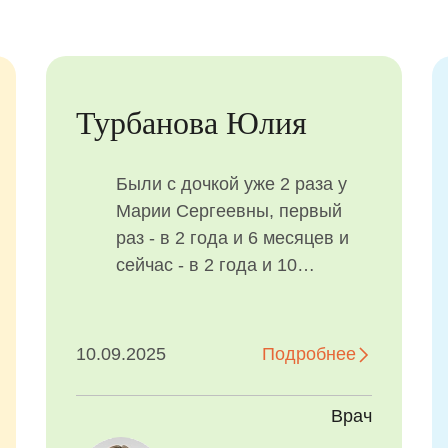
Турбанова Юлия
Были с дочкой уже 2 раза у
Марии Сергеевны, первый
раз - в 2 года и 6 месяцев и
сейчас - в 2 года и 10
месяцев на чистке зубов, все
прошло замечательно. После
первого визита дочка ждала,
10.09.2025
Подробнее
когда мы снова пойдём
проверять зубки. Очень
Врач
нравится подход Марии