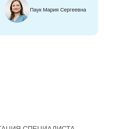
приёма делилась
впечатлениями, какой
Паук Мария Сергеевна
замечательный доктор:
совсем не было больно,
включила любимый
мультфильм и даже подарок
подарила. Врач дал чёткие
комментарии по состоянию
зубов ребёнка и понятные
рекомендации по уходу за
ними. Взял обещание чистить
зубы ежедневно, и это очень
помогло вечером убедить
ребёнка почистить зубы
правильно!
ТАЦИЯ СПЕЦИАЛИСТА