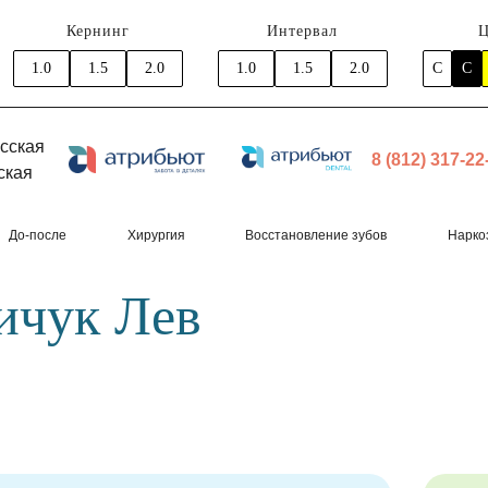
Кернинг
Интервал
Ц
1.0
1.5
2.0
1.0
1.5
2.0
C
C
сская
8 (812) 317-22
ская
До-после
Хирургия
Восстановление зубов
Нарко
ичук Лев