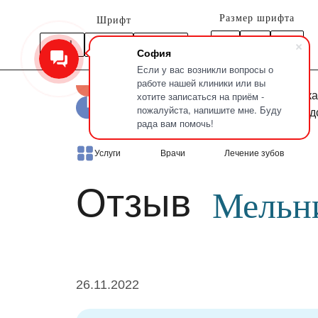
Размер шрифта
Шрифт
A
Arial
Times
Courier
A
A
София
Если у вас возникли вопросы о
работе нашей клиники или вы
Новочерка
хотите записаться на приём -
пожалуйста, напишите мне. Буду
Петроград
рада вам помочь!
Главная
Отзывы
Мельничук Лев
Услуги
Врачи
Лечение зубов
Отзыв
Мельн
26.11.2022