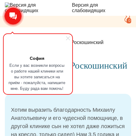
Версия для
слабовидящих
0
Главная
Отзывы
Максим Роскошинский
София
Отзыв
Максим Роскошинский
Если у вас возникли вопросы
о работе нашей клиники или
вы хотите записаться на
приём - пожалуйста, напишите
25.05.2021
мне. Буду рада вам помочь!
Хотим выразить благодарность Михаилу
Анатольевичу и его чудесной помощнице, в
другой клинике сын не хотел даже ложиться
на кресло, только сидел) Нам 3,5 годика и