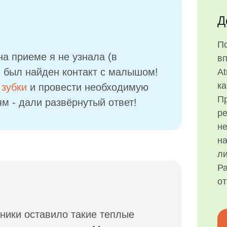
Д
П
на приеме я не узнала (в
в
- был найден контакт с малышом!
At
ка
 зубки
и провести необходимую
Пр
м - дали развёрнутый ответ!
р
н
на
ли
Ра
о
ники оставило такие теплые