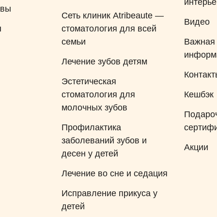
интерь
ывы
Сеть клиник Atribeaute —
Видео
ы
стоматология для всей
семьи
Важная
информ
Лечение зубов детям
Контакт
Эстетическая
стоматология для
Кешбэк
молочных зубов
Подаро
Профилактика
сертиф
заболеваний зубов и
Акции
десен у детей
Лечение во сне и седация
Исправление прикуса у
детей