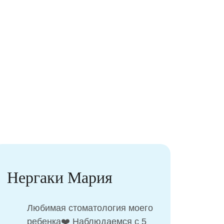
Нергаки Мария
Анас
Любимая стоматология моего
Огр
ребенка❤️ Наблюдаемся с 5
сотр