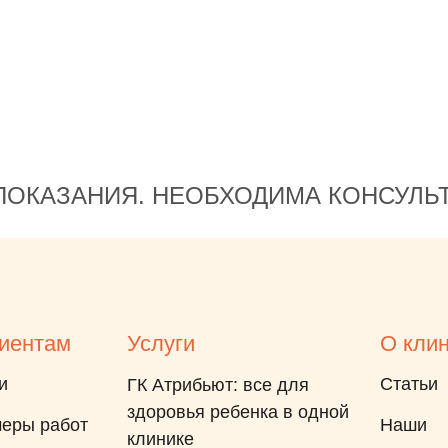
Михаил Анатольевич, врач
Черемисина Тамара
Евгеньевна - они просто
великолепно сделали свою
работу❤️ Всем рекомендую
именно эту детскую
стоматологию!
ОКАЗАНИЯ. НЕОБХОДИМА КОНСУЛЬ
иентам
Услуги
О кли
и
Статьи
ГК Атрибьют: все для
здоровья ребенка в одной
еры работ
Наши
клинике