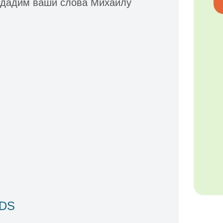
едадим ваши слова Михаилу
IDS