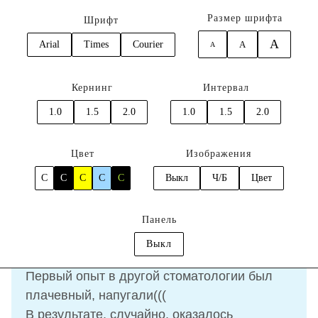
Размер шрифта
Шрифт
A
Arial
Times
Courier
A
A
0
Кернинг
Интервал
Главная
Отзывы
Логинова Алена
1.0
1.5
2.0
1.0
1.5
2.0
Отзыв
Логинова Алена
Цвет
Изображения
C
C
C
C
C
Выкл
Ч/Б
Цвет
04.03.2024
Панель
Выкл
Пошли гулять и просто зашли посмотреть!!
Первый опыт в другой стоматологии был
плачевный, напугали(((
В результате, случайно, оказалось