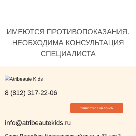
Тамара Евгеньевна - они просто
начинается кар
великолепно сделали свою работу
просто нужно 
❤️ Всем рекомендую именно эту
чистку, а помим
детскую стоматологию!
подобрала хор
ИМЕЮТСЯ ПРОТИВОПОКАЗАНИЯ.
порекомендовал
хорошо подход
НЕОБХОДИМА КОНСУЛЬТАЦИЯ
определенном 
СПЕЦИАЛИСТА
как лучше чист
пользоваться з
Доктор расска
показывала вс
делала. В конц
подарила ребе
8 (812) 317-22-06
мой взгляд, Ч
Евгеньевну, ко
Записаться на прием
посоветовать 
Думаю, что пр
info@atribeautekids.ru
будем обращать