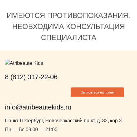
поезд,котор
потолком) Ц
ИМЕЮТСЯ ПРОТИВОПОКАЗАНИЯ.
и куча игру
отвлекашек)
НЕОБХОДИМА КОНСУЛЬТАЦИЯ
план лечени
СПЕЦИАЛИСТА
пройти вра
и сдать нео
также в этой
Чкаловской 
отдельно, но
очень удобно) Там все т
8 (812) 317-22-06
замечатель
отдыха для 
Записаться на прием
для детей) И
замечала, ч
info@atribeautekids.ru
равнодушны
Прекрасные 
Санкт-Петербург, Новочеркасский пр-кт, д. 33, кор.3
сделали все
Пн — Вс 09:00 — 21:00
качественно