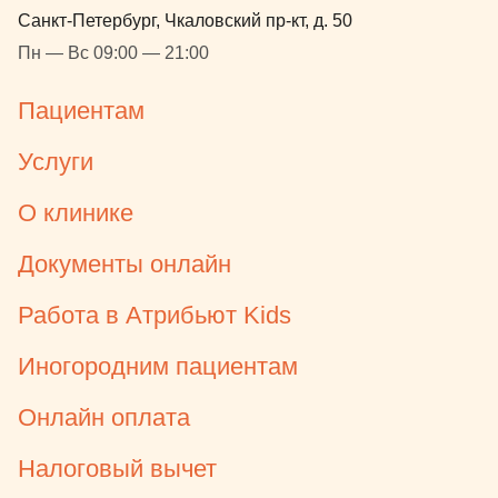
готовы за 20
Санкт-Петербург, Чкаловский пр-кт, д. 50
лечения.. б
Пн — Вс 09:00 — 21:00
очень успок
атмосфера 
Пациентам
всей команд
ОГРОМНОЕ
Услуги
лечащему в
Васильевны
О клинике
детстве бвл
врачи, я бы 
Документы онлайн
анестезиоло
Екатерине С
Работа в Атрибьют Kids
чуткий и вн
понятно поя
Иногородним пациентам
нам за день
Онлайн оплата
день лечени
возникающи
Налоговый вычет
за нашей ма
Татьяну)) П