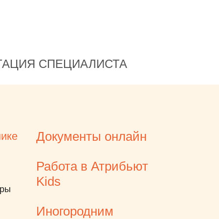
помогло вечером убедить
ребёнка почистить зубы
правильно!
ТАЦИЯ СПЕЦИАЛИСТА
Документы онлайн
нике
Работа в Атрибьют
Kids
еры
Иногородним