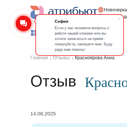
Новочерка
Версия для слабовидящих
Петроград
София
Если у вас возникли вопросы о
работе нашей клиники или вы
Услуги
Врачи
Лечение зубов
хотите записаться на приём -
пожалуйста, напишите мне. Буду
рада вам помочь!
Главная
Отзывы
Красноярова Анна
Отзыв
Красно
14.08.2025