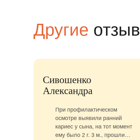
Другие
отзы
я
Сивошенко
Александра
ить
.
При профилактическом
о
осмотре выявили ранний
 за 1
кариес у сына, на тот момент
ему было 2 г. 3 м., прошли