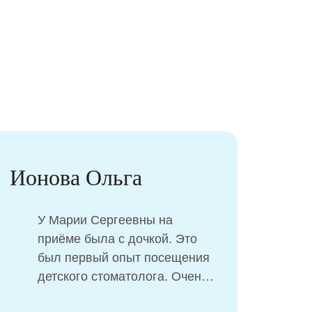
Ионова Ольга
Сок
У Марии Сергеевны на
приёме была с дочкой. Это
был первый опыт посещения
детского стоматолога. Очень
приятные впечатления.