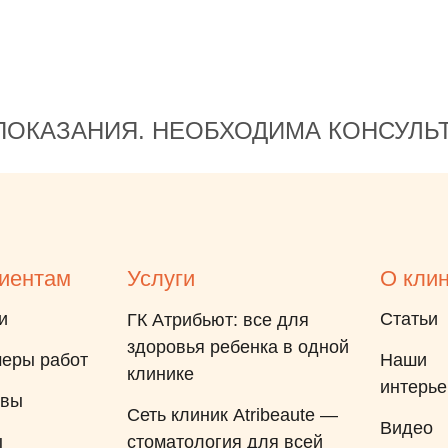
ОКАЗАНИЯ. НЕОБХОДИМА КОНСУЛЬ
иентам
Услуги
О кли
и
Статьи
ГК Атрибьют: все для
здоровья ребенка в одной
еры работ
Наши
клинике
интерь
ывы
Сеть клиник Atribeaute —
Видео
ы
стоматология для всей