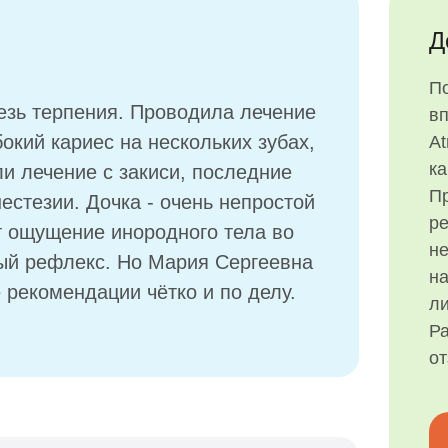
Д
П
езь терпения. Проводила лечение
в
окий кариес на нескольких зубах,
At
ка
ли лечение с закиси, последние
Пр
естезии. Дочка - очень непростой
р
т ощущение инородного тела во
н
ый рефлекс. Но Мария Сергеевна
на
 рекомендации чётко и по делу.
ли
Ра
о