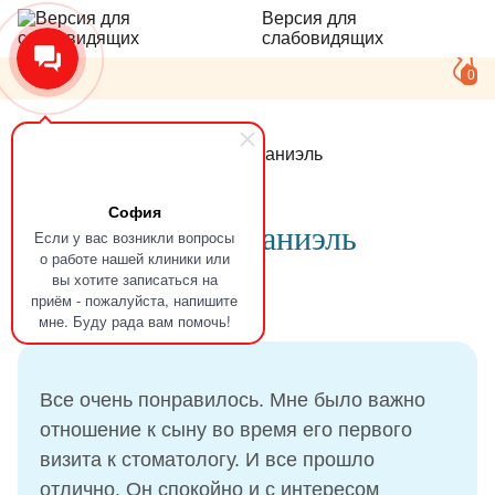
Версия для
слабовидящих
0
Главная
Отзывы
Карась Даниэль
София
Отзыв
Карась Даниэль
Если у вас возникли вопросы
о работе нашей клиники или
вы хотите записаться на
приём - пожалуйста, напишите
11.07.2024
мне. Буду рада вам помочь!
Все очень понравилось. Мне было важно
отношение к сыну во время его первого
визита к стоматологу. И все прошло
отлично. Он спокойно и с интересом