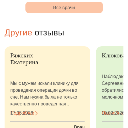
Все врачи
Другие
отзывы
Ряжских
Клюкова
Екатерина
Наблюдаюсь
Мы с мужем искали клинику для
Сергеевны с
проведения операции дочки во
обратились 
сне. Нам нужна была не только
молочном зу
качественно проведенная
цементной 
операция, но и особое внимание к
азота, все 
Подробнее
17.03.2026
Подробнее
10.02.2026
ребёнку. Чтобы всё прошло
нас также у
максимально комфортно,
случае самы
Врач