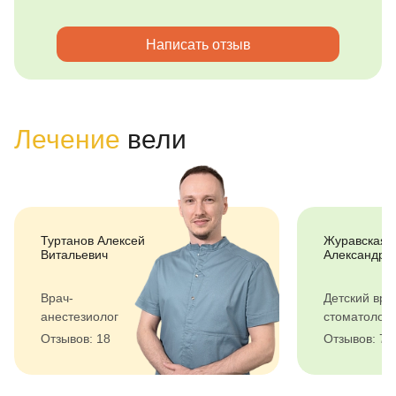
Написать отзыв
Лечение
вели
Туртанов Алексей
Журавская 
Витальевич
Александро
Врач-
Детский вра
анестезиолог
стоматолог
Отзывов: 18
Отзывов: 73