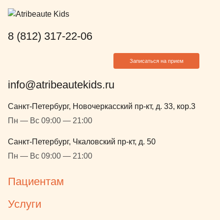
Анатольевну и нашего куратора
Юлию за их внимание, доброту и
профессионализм. А ещё
8 (812) 317-22-06
благодарим всех причастных
медсестёр, потому что когда дочка
Записаться на прием
вошла в кабинет, то её встретила
целая команда поддержки. Мы с
info@atribeautekids.ru
мужем выдохнули, а она спокойно
заснула и после проснулась.
Санкт-Петербург, Новочеркасский пр-кт, д. 33, кор.3
Восстановление тоже прошло
Пн — Вс 09:00 — 21:00
хорошо. В клинике Атрибьют
разумное соотношении цены и
Санкт-Петербург, Чкаловский пр-кт, д. 50
качества. Как родители мы с
Пн — Вс 09:00 — 21:00
мужем отметили, что именно в
таких местах в дальнейшем
Пациентам
хочется наблюдаться и проходить
лечение. Это лучшая клиника из
Услуги
тех, кто мы посещали ранее.