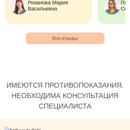
Савина Екатерина
Рязанова Мария
Пят
Васильевна
Сергеевна
Васильевна
Сер
Сергеевна)
Все отзывы
ИМЕЮТСЯ ПРОТИВОПОКАЗАНИЯ.
НЕОБХОДИМА КОНСУЛЬТАЦИЯ
СПЕЦИАЛИСТА