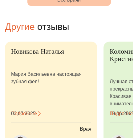
Другие
отзывы
Новикова Наталья
Коломий
Кристина
Мария Васильевна настоящая
зубная фея!
Лучшая сто
прекрасным
Красивая кл
внимательн
врачи и асс
Подробнее
03.07.2025
Подробнее
19.06.2025
волшебники. Спасибо 
здоровые з
Врач
волшебница