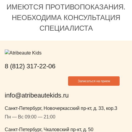
Девочки идут на приём без страха
ИМЕЮТСЯ ПРОТИВОПОКАЗАНИЯ.
и даже с удовольствием, а для
родителей это очень важно.
НЕОБХОДИМА КОНСУЛЬТАЦИЯ
Спасибо за качественное лечение,
СПЕЦИАЛИСТА
доброе отношение и искреннюю
заботу о маленьких пациентах!
8 (812) 317-22-06
Записаться на прием
info@atribeautekids.ru
Санкт-Петербург, Новочеркасский пр-кт, д. 33, кор.3
Пн — Вс 09:00 — 21:00
Санкт-Петербург, Чкаловский пр-кт, д. 50