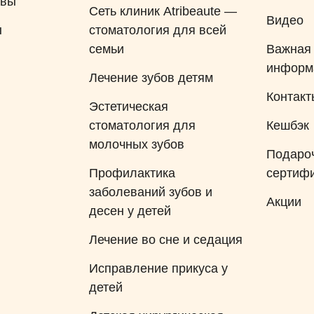
ывы
Сеть клиник Atribeaute —
Видео
ы
стоматология для всей
семьи
Важная
информ
Лечение зубов детям
Контакт
Эстетическая
стоматология для
Кешбэк
молочных зубов
Подаро
Профилактика
сертиф
заболеваний зубов и
Акции
десен у детей
Лечение во сне и седация
Исправление прикуса у
детей