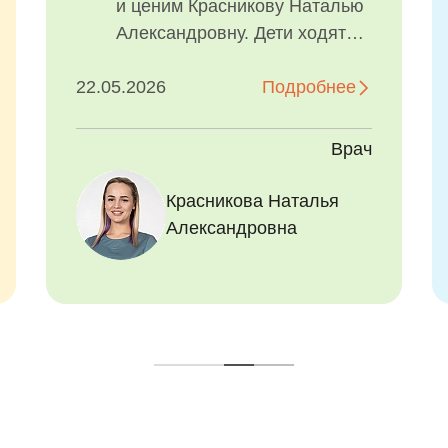
и ценим Красникову Наталью
Александровну. Дети ходят
только к ней!
22.05.2026
Индивидуальный подход к
Подробнее
детям, очень приятная
атмосфера! Лечим зубки без
Врач
уколов!
Красникова Наталья
Александровна