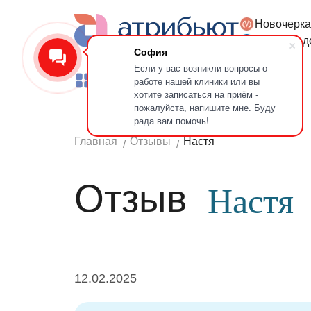
Новочерка
Версия для слабовидящих
Петроград
София
Если у вас возникли вопросы о
работе нашей клиники или вы
Услуги
Врачи
Лечение зубов
хотите записаться на приём -
пожалуйста, напишите мне. Буду
рада вам помочь!
Главная
Отзывы
Настя
Отзыв
Настя
12.02.2025