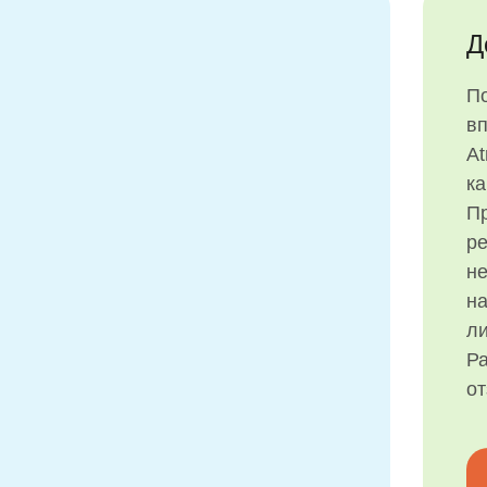
Д
П
в
At
ка
Пр
р
н
на
ли
Ра
о