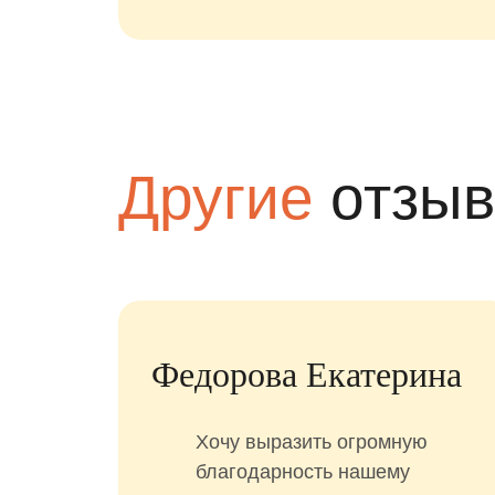
Другие
отзы
я
Федорова Екатерина
ксея
Хочу выразить огромную
орг!
благодарность нашему