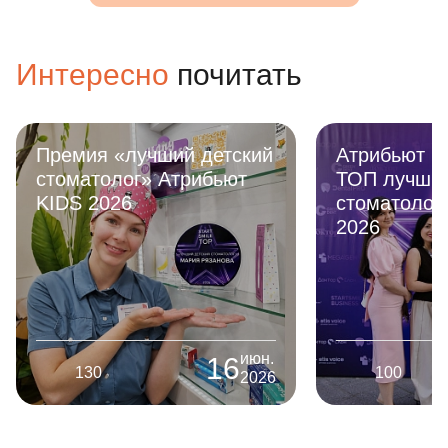
дальнейшей гигиене. Пусть таких
Ребёнок с р
специалистов будет как можно
докторам, з
больше. Спасибо доктор!
Даже после 
Интересно
почитать
наркозом, у
страха возвр
новых встре
Атрибьют KIDS вошли в
Можно ли р
ТОП лучших детских
зубы при пр
стоматологий России
насморке? 
2026
руководств
родителей
июн.
16
100
652
2026