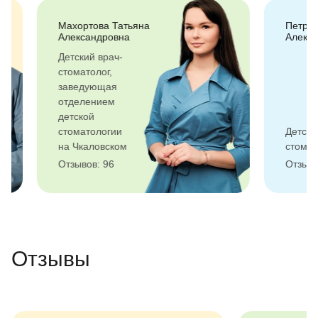
Махортова Татьяна
Петруня (Ку
Александровна
Александра
Детский врач-
стоматолог,
заведующая
отделением
детской
стоматологии
Детский вра
на Чкаловском
стоматолог
Отзывов: 96
Отзывов: 33
Отзывы