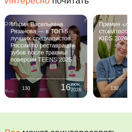
Интересно
почитать
наркозом, у ребенка не возникает
операции м
страха возвращаться вновь! До
в себя в ко
новых встреч! Вы самые лучшие!
получил под
Спасибо бо
Мария Васильевна
Премия «лу
профессион
Рязанова — в ТОП-5
стоматолог
Сергеевне,
лучших специалистов
KIDS 2026
Вячеславов
России по реставрации
Глебу Алекс
зубов после травмы!
поверсии TEENS 2025
июн.
16
130
130
2026