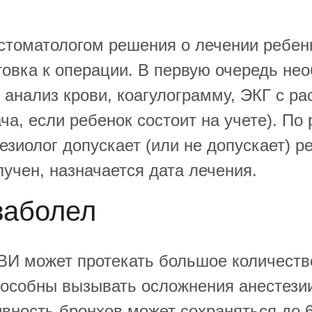
стоматологом решения о лечении ребенк
товка к операции. В первую очередь не
 анализ крови, коагулограмму, ЭКГ с р
ча, если ребенок состоит на учете). По
езиолог допускает (или не допускает) р
лучен, назначается дата лечения.
заболел
И может протекать большое количеств
пособны вызывать осложнения анестезии
ивность бронхов может сохраняться до 