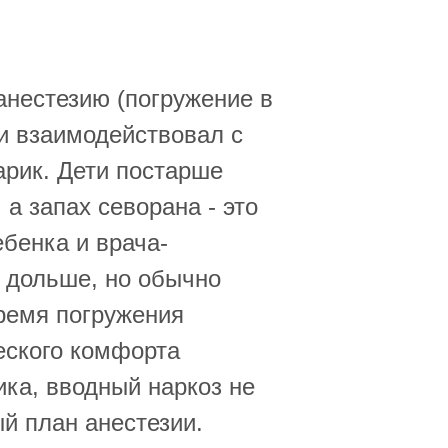
анестезию (погружение в
 и взаимодействовал с
арик. Дети постарше
 а запах севорана - это
ебенка и врача-
о дольше, но обычно
время погружения
ческого комфорта
ика, вводный наркоз не
й план анестезии.