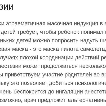
зии
ки атравматичная масочная индукция в 
 детей требует, чтобы ребенок понимал
ньких детей можно попросить надуть ш
вая маска - это маска пилота самолета,
случаях плохой координации действий р
анестезии может продолжаться нескольк
Мы приветствуем участие родителей во 
льку это позволяет добиться психологи
чень беспокоится до ингаляции анестет
озможно, врач предложит альтернативны