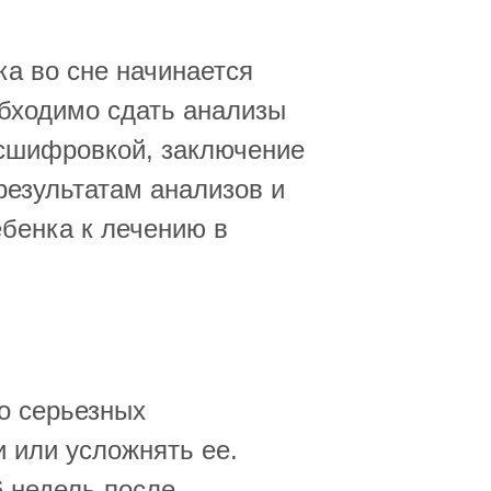
а во сне начинается
обходимо сдать анализы
асшифровкой, заключение
 результатам анализов и
ебенка к лечению в
о серьезных
 или усложнять ее.
6 недель после