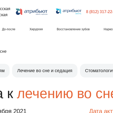
сская
8 (812) 317-22
ская
До-после
Хирургия
Восстановление зубов
Нарко
 сне
ям
Лечение во сне и седация
Стоматологи
а к
лечению во сн
ября 2021
Дата ак