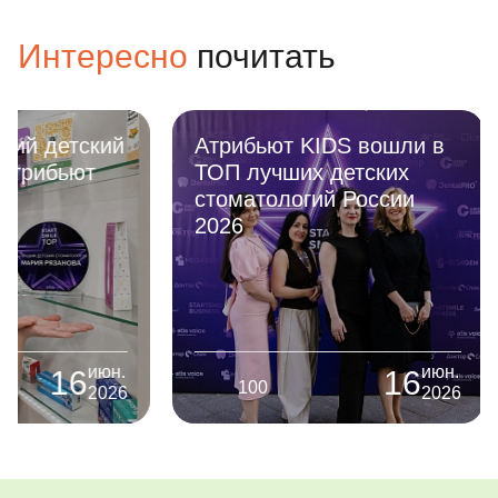
специалистов будет как можно
докторам, з
больше. Спасибо доктор!
Даже после 
Интересно
почитать
наркозом, у
страха возвр
новых встре
Атрибьют KIDS вошли в
Можно ли р
ТОП лучших детских
зубы при пр
стоматологий России
насморке? 
2026
руководств
родителей
июн.
16
100
652
2026