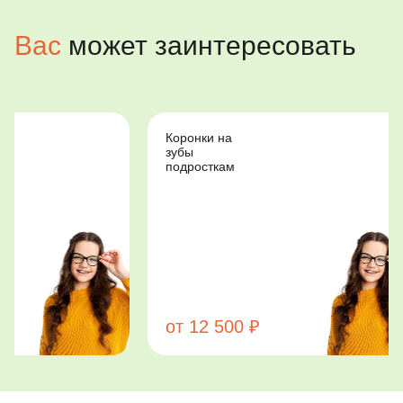
Вас
может заинтересовать
Коронки на
Стоматологи
зубы
для
подросткам
особенных
детей
от 12 500 ₽