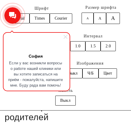
Размер шрифта
Шрифт
A
Arial
Times
Courier
A
A
0
Кернинг
Интервал
Главная
Статьи
Первый визит к стоматологу. Готовим ребенка и
1.0
1.5
2.0
1.0
1.5
2.0
родителей
София
Если у вас возникли вопросы
Цвет
Изображения
о работе нашей клиники или
вы хотите записаться на
C
C
C
C
C
Выкл
Ч/Б
Цвет
Профилактика болезней зубов и десен
приём - пожалуйста, напишите
мне. Буду рада вам помочь!
Панель
Первый визит к стоматологу.
Выкл
Готовим ребенка и
родителей