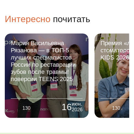
докторам, здороваться со всеми)
и выбирали 
Даже после сложного лечения под
будет подав
Интересно
почитать
наркозом, у ребенка не возникает
операции м
страха возвращаться вновь! До
в себя в ко
новых встреч! Вы самые лучшие!
получил под
Спасибо бо
Мария Васильевна
Премия «лу
профессион
Рязанова — в ТОП-5
стоматолог
Сергеевне,
лучших специалистов
KIDS 2026
Вячеславов
России по реставрации
Глебу Алекс
зубов после травмы!
поверсии TEENS 2025
июн.
16
130
130
2026