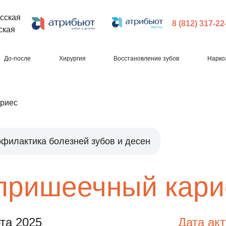
сская
8 (812) 317-22
ская
До-после
Хирургия
Восстановление зубов
Нарко
ариес
филактика болезней зубов и десен
пришеечный кари
та 2025
Дата ак