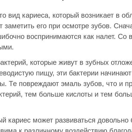
 вид кариеса, который возникает в обл
т заметить его при осмотре зубов. Сна
шибочно воспринимаются как налет. Со 
ыми.
бактерий, которые живут в зубных отлож
еводистую пищу, эти бактерии начинают
ы. Те повреждают эмаль зубов, что и п
терий, тем больше кислоты и тем больш
й кариес может развиваться довольно 
звима к различному воздействию благода