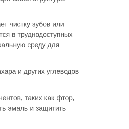
т чистку зубов или
ются в труднодоступных
деальную среду для
хара и других углеводов
нтов, таких как фтор,
ть эмаль и защитить