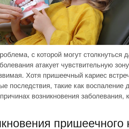
облема, с которой могут столкнуться 
олевания атакует чувствительную зону 
звимая. Хотя пришеечный кариес встреча
ые последствия, такие как воспаление 
причинах возникновения заболевания, к
кновения пришеечного 