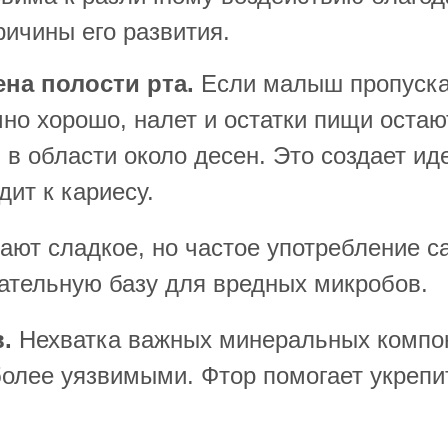
ичины его развития.
ена полости рта.
Если малыш пропускае
чно хорошо, налет и остатки пищи оста
и в области около десен. Это создает и
дит к кариесу.
ют сладкое, но частое употребление са
тательную базу для вредных микробов.
.
Нехватка важных минеральных компоне
более уязвимыми. Фтор помогает укрепи