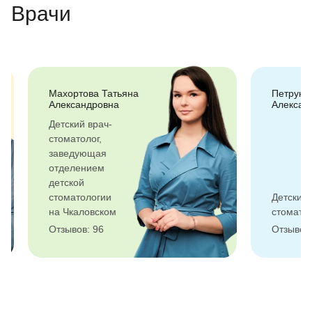
Врачи
Махортова Татьяна
Петруня (Ку
Александровна
Александра
Детский врач-
стоматолог,
заведующая
отделением
детской
стоматологии
Детский вра
на Чкаловском
стоматолог
Отзывов: 96
Отзывов: 33