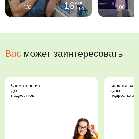
июн.
16
100
652
2026
Вас
может заинтересовать
Коронки на
Стоматологи
зубы
для
подросткам
особенных
детей