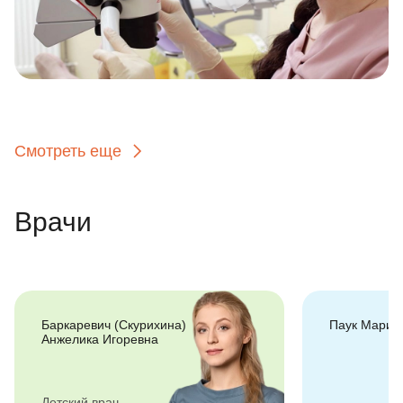
Смотреть еще
Врачи
Баркаревич (Скурихина)
Паук Мария
Анжелика Игоревна
Детский врач-