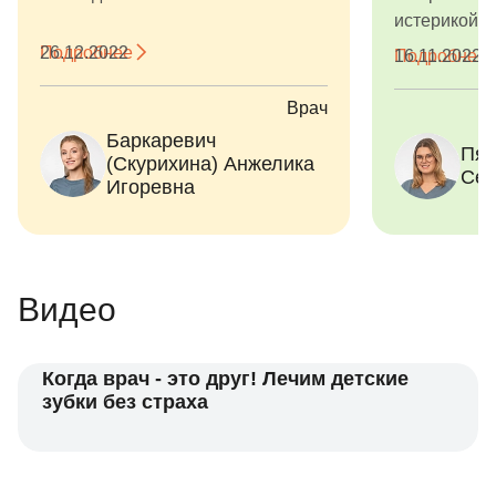
истерикой. 
был ознаком
Подробнее
26.12.2022
Подробнее
16.11.2022
Врач
Баркаревич
Пят
(Скурихина) Анжелика
Сер
Игоревна
Видео
Когда врач - это друг! Лечим детские
зубки без страха