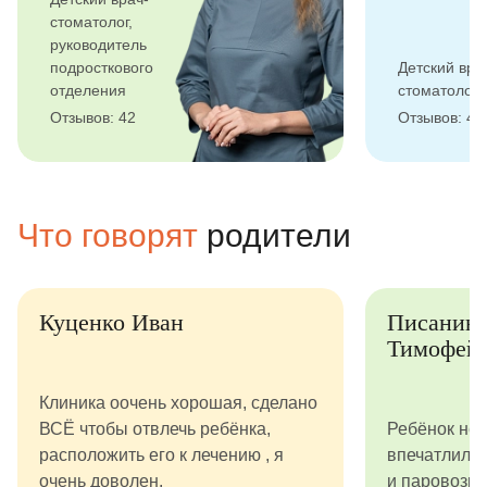
стоматолог,
руководитель
подросткового
Детский вра
отделения
стоматолог
Отзывов: 42
Отзывов: 48
Что говорят
родители
Куценко Иван
Писанин
Тимофей
Клиника оочень хорошая, сделано
ВСЁ чтобы отвлечь ребёнка,
Ребёнок не 
расположить его к лечению , я
впечатлилс
очень доволен.
и паровозик