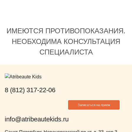
Тамара Евгеньевна - они просто
начинается кар
великолепно сделали свою работу
просто нужно 
❤️ Всем рекомендую именно эту
чистку, а помим
детскую стоматологию!
подобрала хор
ИМЕЮТСЯ ПРОТИВОПОКАЗАНИЯ.
порекомендовал
хорошо подход
НЕОБХОДИМА КОНСУЛЬТАЦИЯ
определенном 
СПЕЦИАЛИСТА
как лучше чист
пользоваться з
Доктор расска
показывала вс
делала. В конц
подарила ребе
8 (812) 317-22-06
мой взгляд, Ч
Евгеньевну, ко
Записаться на прием
посоветовать 
Думаю, что пр
info@atribeautekids.ru
будем обращать