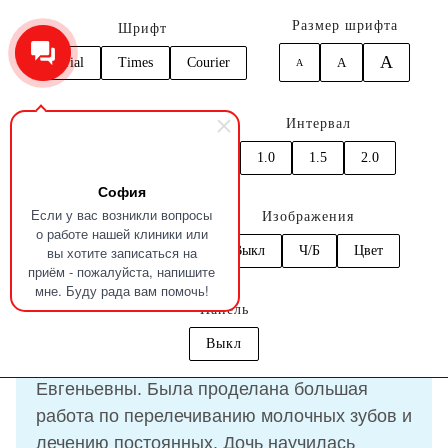
Размер шрифта
Шрифт
A
Arial
Times
Courier
A
A
0
Кернинг
Интервал
Главная
Отзывы
Веселкина Елена
1.0
1.5
2.0
1.0
1.5
2.0
София
Отзыв
Веселкина Елена
Если у вас возникли вопросы
Цвет
Изображения
о работе нашей клиники или
вы хотите записаться на
C
C
C
C
C
Выкл
Ч/Б
Цвет
приём - пожалуйста, напишите
27.09.2025
мне. Буду рада вам помочь!
Панель
Выкл
Два года моя дочь наблюдается у Юлии
Евгеньевны. Была проделана большая
работа по перелечиванию молочных зубов и
лечению постоянных. Дочь научилась