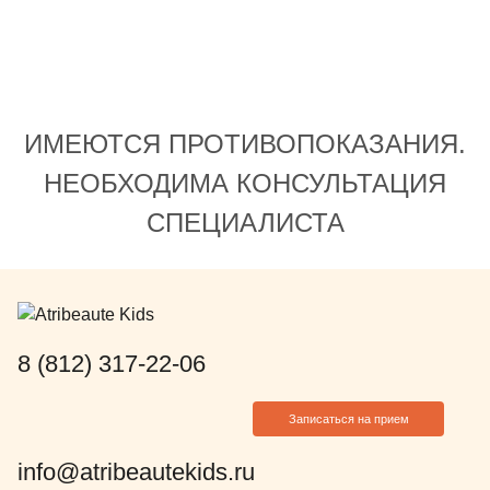
лечения, врач-анестезиолог
Алексей Туртанов постоянно
сопровождал нашу внучку во
время операции, Ассистент Лия с
нами все время на связи, даже
ИМЕЮТСЯ ПРОТИВОПОКАЗАНИЯ.
после лечения!
НЕОБХОДИМА КОНСУЛЬТАЦИЯ
СПЕЦИАЛИСТА
8 (812) 317-22-06
Записаться на прием
info@atribeautekids.ru