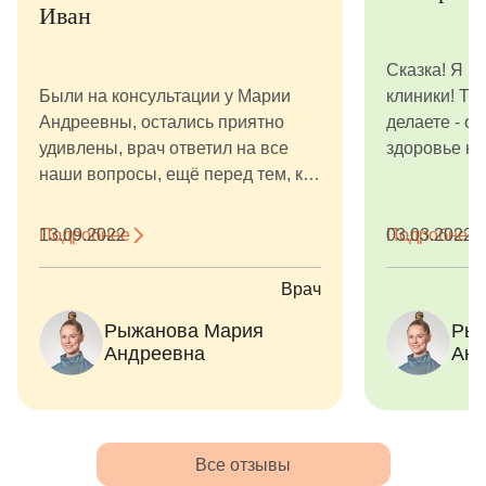
Иван
Сказка! Я в
Были на консультации у Марии
клиники! То,
Андреевны, остались приятно
делаете - о
удивлены, врач ответил на все
здоровье на
наши вопросы, ещё перед тем, как
мы стали листать свои...
Подробнее
13.09.2022
Подробнее
03.03.2022
Врач
Рыжанова Мария
Рыж
Андреевна
Анд
Все отзывы