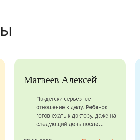
вы
Светлана
Хочу поблагодарить
замечательную команду
специалистов за лечение
зубов во сне у моего сына:
Красникову Наталью