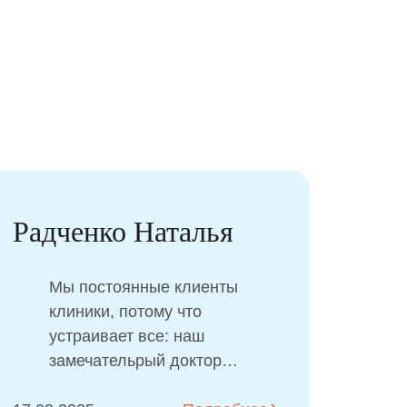
Гущина Ирина
Самый лучший стоматолог в
Атрибьют Кидс! Очень любим
и ценим Красникову Наталью
Александровну. Дети ходят
только к ней!