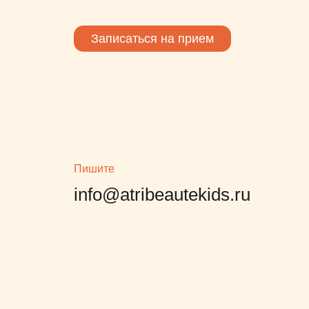
формат, не встречала нигде
подобное. Просто
Записаться на прием
завтракаешь с ребенком и
параллельно черпаешь
информацию важную, супер!
И почему такого не было лет
так 4-7назад….Еще раз
спасибо!
Пишите
info@atribeautekids.ru