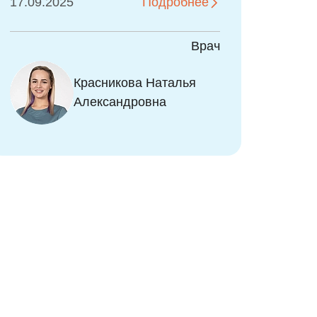
22.05.2026
Индивидуальный подход к
Подробнее
детям, очень приятная
атмосфера! Лечим зубки без
Врач
уколов!
Красникова Наталья
Александровна