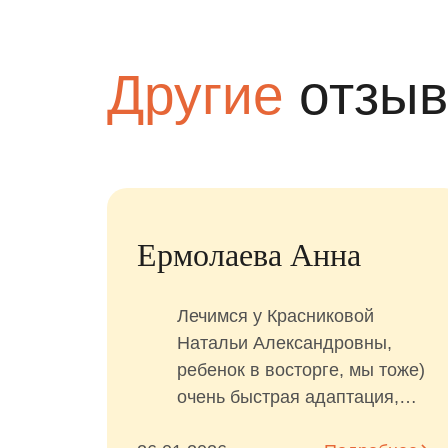
Другие
отзы
Марина
Очень нравится эта
стоматологическая клиника!
Открыли ее для себя года
два как! Пришла с
ребёнком,который до жути