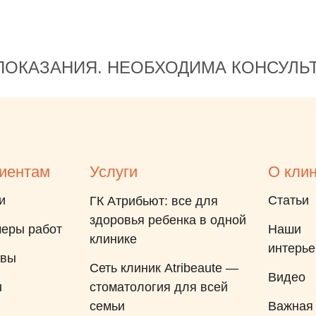
передавала информацию и
обеспечивала слаженную
работу команды. Отдельно
ОКАЗАНИЯ. НЕОБХОДИМА КОНСУЛЬ
отмечу приятные мелочи:
после лечения сын получил
подарки, что сделало визит
ещё более запоминающимся.
Спасибо за заботу, внимание
и высокий уровень медицины!
иентам
Услуги
О кли
и
Статьи
ГК Атрибьют: все для
здоровья ребенка в одной
еры работ
Наши
клинике
интерь
ывы
Сеть клиник Atribeaute —
Видео
ы
стоматология для всей
семьи
Важная