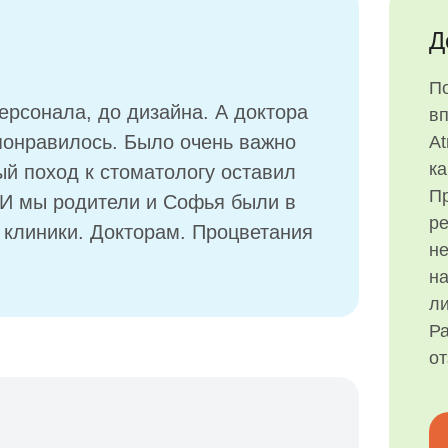
Д
П
персонала, до дизайна. А доктора
в
 понравилось. Было очень важно
At
ка
ый поход к стоматологу оставил
Пр
 И мы родители и Софья были в
р
 клиники. Докторам. Процветания
н
на
ли
Ра
о