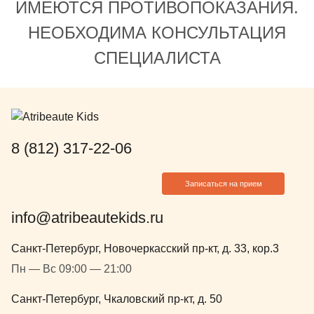
ИМЕЮТСЯ ПРОТИВОПОКАЗАНИЯ.
обеспечивала слаженную работу
команды. Отдельно отмечу
НЕОБХОДИМА КОНСУЛЬТАЦИЯ
приятные мелочи: после лечения
СПЕЦИАЛИСТА
сын получил подарки, что сделало
визит ещё более
запоминающимся. Спасибо за
заботу, внимание и высокий
уровень медицины!
8 (812) 317-22-06
Записаться на прием
info@atribeautekids.ru
Санкт-Петербург, Новочеркасский пр-кт, д. 33, кор.3
Пн — Вс 09:00 — 21:00
Санкт-Петербург, Чкаловский пр-кт, д. 50