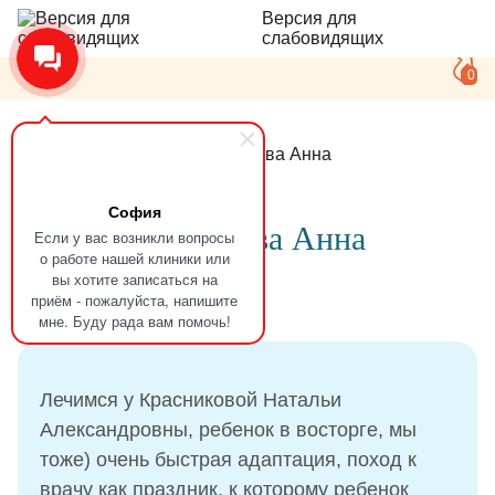
Версия для
слабовидящих
0
Главная
Отзывы
Ермолаева Анна
София
Отзыв
Ермолаева Анна
Если у вас возникли вопросы
о работе нашей клиники или
вы хотите записаться на
приём - пожалуйста, напишите
26.01.2026
мне. Буду рада вам помочь!
Лечимся у Красниковой Натальи
Александровны, ребенок в восторге, мы
тоже) очень быстрая адаптация, поход к
врачу как праздник, к которому ребенок