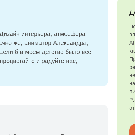
Д
П
 Дизайн интерьера, атмосфера,
в
ечно же, аниматор Александра,
At
ка
 Если б в моём детстве было всё
Пр
 процветайте и радуйте нас,
р
н
на
ли
Ра
о