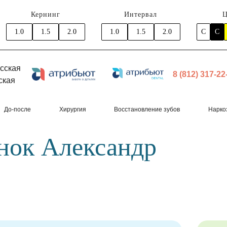
Кернинг
Интервал
Ц
1.0
1.5
2.0
1.0
1.5
2.0
C
C
сская
8 (812) 317-22
ская
До-после
Хирургия
Восстановление зубов
Нарко
ок Александр