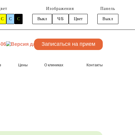
вет
Изображения
Панель
C
C
C
Выкл
Ч/Б
Цвет
Выкл
Записаться
на прием
-06
з
Цены
О клиниках
Контакты