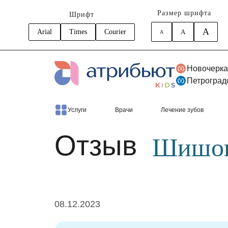
Размер шрифта
Шрифт
A
Arial
Times
Courier
A
A
Новочерка
Петроград
Главная
Отзывы
Шишонок Александр
Услуги
Врачи
Лечение зубов
Отзыв
Шишон
08.12.2023