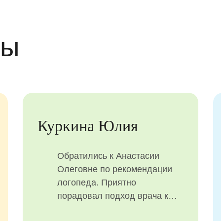
вы
мерт Кристина
Крайнев
рекрасная врач-ортодонт
Понравил
едорова Анастасия
Олеговна
леговна и лечащая врач
внимател
ихтер Анастасия и их
ребенка.
ссистенты, профессионалы