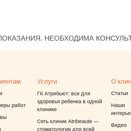
ОКАЗАНИЯ. НЕОБХОДИМА КОНСУЛЬ
иентам
Услуги
О кли
и
Статьи
ГК Атрибьют: все для
здоровья ребенка в одной
еры работ
Наши
клинике
интерь
ывы
Сеть клиник Atribeaute —
Видео
ы
стоматология для всей