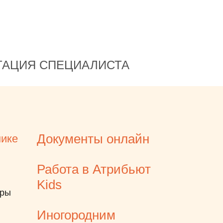
праздник. Огро
благодарность 
труд и наши кра
улыбки!
ТАЦИЯ СПЕЦИАЛИСТА
Документы онлайн
нике
Работа в Атрибьют
Kids
еры
Иногородним