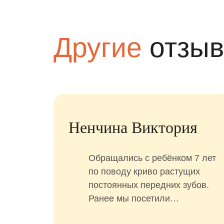
Другие
отзы
Юлия Куркина
Лам
Добрый день!
П
Моя дочь посещает вашу
Ф
клинику. Мы обе очень
О
довольны качеством
Р
медицинских услуг. Отдельно
а