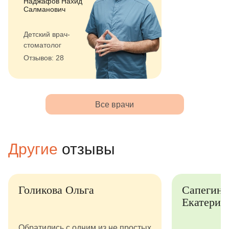
Наджафов Нахид
Салманович
Детский врач-
стоматолог
Отзывов: 28
Все врачи
Другие
отзывы
Голикова Ольга
Сапегина
Екатерин
Обратились с одним из не простых