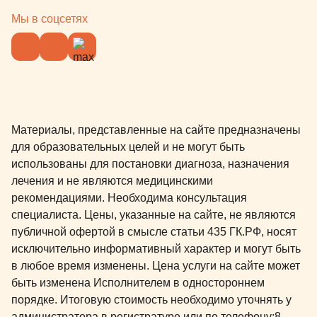
здоровья маленьких детей. Я
Отдельная 
Мы в соцсетях
очень благодарна докторам этой
куратору Юл
клинике, за их труд, за терпение и
фея всегда 
за то, что у Ромы теперь нет такого
любое время
сильного страха перед
готова помоч
стоматологами. Еще добавлю, что
том числе д
в клинике вас встретят очень
Спасибо!
Материалы, представленные на сайте предназначены
приветливые администраторы, в
для образовательных целей и не могут быть
тихой зоне ожидания, вы можете
использованы для постановки диагноза, назначения
угостится свежесваренным кофе
лечения и не являются медицинскими
или горячим шоколадом. В
рекомендациями. Необходима консультация
процессе лечения, с вами онлайн
специалиста. Цены, указанные на сайте, не являются
на связи куратор, который
публичной офертой в смысле статьи 435 ГК.РФ, носят
поможет со всеми возникающими
исключительно информативный характер и могут быть
вопросами. В детской игровой,
в любое время изменены. Цена услуги на сайте может
есть множество разнообразных
быть изменена Исполнителем в одностороннем
игрушек, которые придутся по
порядке. Итоговую стоимость необходимо уточнять у
вкусу детям разных возрастов, а
администратора в регистратуре или по телефону:
8