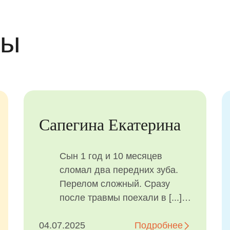
вы
Макарова Анастасия
чень
Были в клинике с дочерью 3
у
лет. Обычно поход к врачу
к
для неё - это испытание все
ась, что
участвующих на прочность,
атологу
но не в этой клинике.
 все
робнее
01.10.2025
Обратились экстренно,
Подробнее