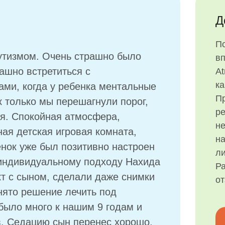
Д
П
аутизмом. Очень страшно было
в
ашно встретиться с
At
ка
ми, когда у ребенка ментальные
Пр
к только мы перешагнули порог,
р
ся. Спокойная атмосфера,
н
ая детская игровая комната,
на
нок уже был позитивно настроен
ли
 индивидуальному подходу Нахида
Ра
т с сыном, сделали даже снимки
о
инято решение лечить под
было много к нашим 9 годам и
в. Седацию сын перенес хорошо,