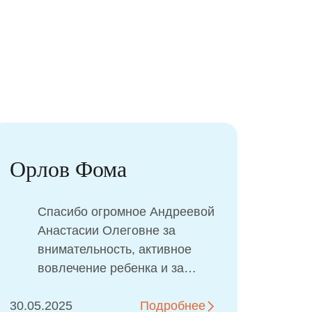
Корсакова Мия
-х
Мой ребёнок в восторге от
всей атмосферы. Лично мне
х
понравился доктор, все
понятно и ёмко объясняет.
11.08.2025
Подробнее