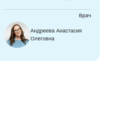
ач
Врач
Андреева Анастасия
ид
Олеговна
т
а
о